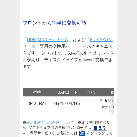
フロントから簡単に交換可能
「
HDR-MDX-Aシリーズ
」および「
FTS-NASシ
リーズ
」専用の交換用ハードディスクキャニス
タです。 フロント側に収納式の引き出しハンド
ルがあり、ディスクドライブが簡単に交換でき
ます。
型番
JANコード
仕様
価格
￥16,060
HDR-XTRAY
4957180047867
（税抜￥14,600）
※
表示価格と商品全般について
※取扱説明書やQ＆
A、ソフトウェア等の各種ダウンロードは
を、保守サービスをご検討の方は
をクリックして