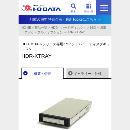
検索
商品一覧
創業50周年 特別企画・最新Topicsはこちら ＞
HOME
>
商品一覧
>
HDD（ハードディスク）／SSD
>
USB
ハブ／ケーブル／オプション
>
HDR-XTRAY
HDR-MDX-A シリーズ専用3.5インチハードディスクキャ
ニスタ
HDR-XTRAY
概要・特長
ギャラリー・仕様