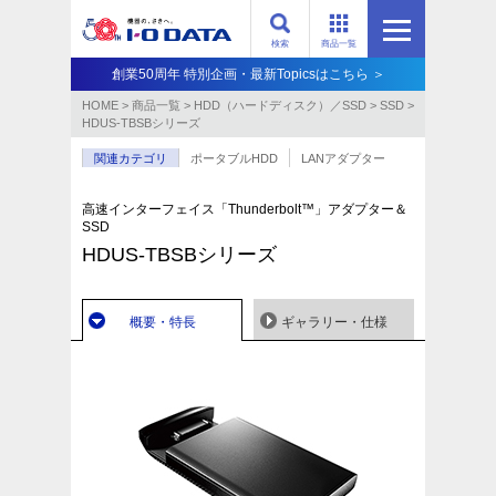
検索
商品一覧
創業50周年 特別企画・最新Topicsはこちら ＞
HOME
>
商品一覧
>
HDD（ハードディスク）／SSD
>
SSD
>
HDUS-TBSBシリーズ
関連カテゴリ
ポータブルHDD
LANアダプター
高速インターフェイス「Thunderbolt™」アダプター＆
SSD
HDUS-TBSBシリーズ
概要・特長
ギャラリー・仕様