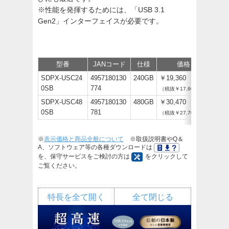
※性能を発揮するためには、「USB 3.1
Gen2」インターフェイスが必要です。
型番
JANコード
仕様
価格
サポ
SDPX-USC24
4957180130
240GB
￥19,360
0SB
774
（税抜￥17,600）
SDPX-USC48
4957180130
480GB
￥30,470
0SB
781
（税抜￥27,700）
※
表示価格と商品全般について
※取扱説明書やQ＆
A、ソフトウェア等の各種ダウンロードは
を、保守サービスをご検討の方は
をクリックして
ご覧ください。
特長を全て開く
全て閉じる