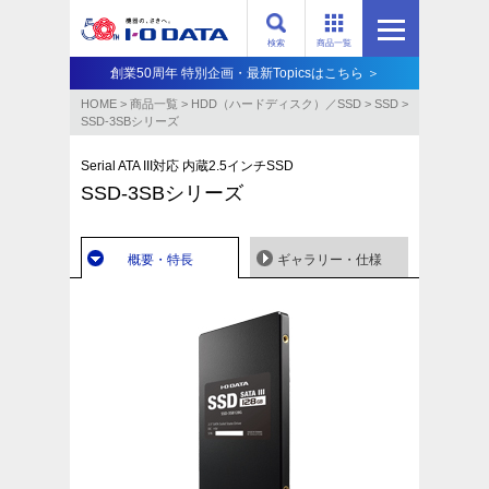
検索
商品一覧
創業50周年 特別企画・最新Topicsはこちら ＞
HOME
>
商品一覧
>
HDD（ハードディスク）／SSD
>
SSD
>
SSD-3SBシリーズ
Serial ATA III対応 内蔵2.5インチSSD
SSD-3SBシリーズ
概要・特長
ギャラリー・仕様