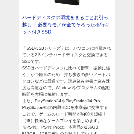
ハードディスクの環境をまるごとお引っ
越し！
必要なモノが全てそろった移行キ
ット付きSSD
「SSD-3SBシリーズ」は、パソコンに内蔵され
ている2.5インチハードディスクと交換できる
SSDです。
SSDはハードディスクに比べて衝撃・振動に強
く、かつ軽量のため、持ち歩きの多いノートパ
ソコンなどに最適です。読み込みや書き込み速
度も高速なので、Windowsやプログラムの起動
時間を大幅に短縮します。
また、PlayStation®4やPlayStation®4 Pro、
PlayStation®3の内蔵HDDを本商品に交換する
ことで、ゲームのロード時間が約60％短縮！
（※）快適なゲームプレイを楽しめます。
※PS4®、PS4® Proは、本商品の256GB、
512GB、1TBモデルのみ対応しています。 ま