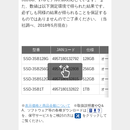
た、数値は以下測定環境で得られた結果です。
必ずしも同様の結果が得られることを保証する
ものではありませんのでご了承ください。（当
社調べ、2018年5月現在）
型番
JANコード
仕様
価格
SSD-3SB128G
4957180132792
128GB
オープン価格
SSD-3SB256G
4957180132808
256GB
オープン価格
SSD-3SB512G
4957180132815
512GB
オープン価格
SSD-3SB1T
4957180132822
1TB
オープン価格
※
表示価格と商品全般について
※取扱説明書やQ＆
A、ソフトウェア等の各種ダウンロードは
を、保守サービスをご検討の方は
をクリックして
ご覧ください。