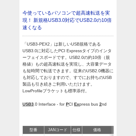
今使っているパソコンで超高速転送を実
現！
新規格USB3.0対応でUSB2.0の10倍
速くなる
「USB3-PEX2」は新しいUSB規格である
USB3.0に対応したPCI Expressタイプのインタ
ーフェイスボードです。USB2.0の約10倍（規
格値）もの超高速転送を実現し、大容量データ
も短時間で転送できます。従来のUSB2.0機器に
も対応しておりますので、すでにお持ちのUSB
製品も引き続きご利用いただけます。
LowProfileブラケットも標準添付。
USB3
.0 Interface - for
P
CI
Ex
press bus
2
nd
型番
JANコード
仕様
価格
保守
サポ