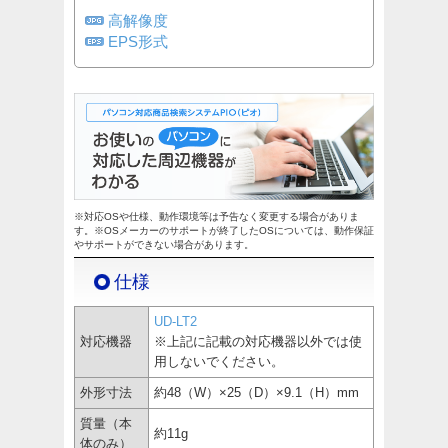
高解像度
EPS形式
※対応OSや仕様、動作環境等は予告なく変更する場合がありま
す。※OSメーカーのサポートが終了したOSについては、動作保証
やサポートができない場合があります。
仕様
UD-LT2
対応機器
※上記に記載の対応機器以外では使
用しないでください。
外形寸法
約48（W）×25（D）×9.1（H）mm
質量（本
約11g
体のみ）