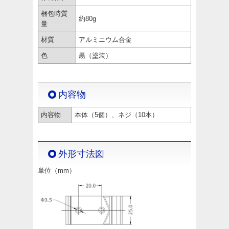
梱包時質
約80g
量
材質
アルミニウム合金
色
黒（塗装）
内容物
内容物
本体（5個）、ネジ（10本）
外形寸法図
単位（mm）