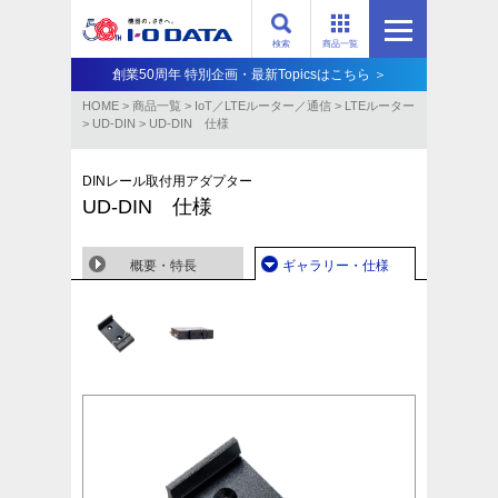
検索
商品一覧
創業50周年 特別企画・最新Topicsはこちら ＞
HOME
>
商品一覧
>
IoT／LTEルーター／通信
>
LTEルーター
>
UD-DIN
>
UD-DIN 仕様
DINレール取付用アダプター
UD-DIN 仕様
概要・特長
ギャラリー・仕様