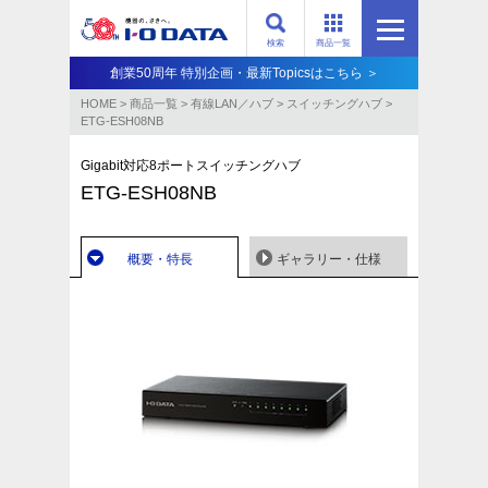
検索
商品一覧
創業50周年 特別企画・最新Topicsはこちら ＞
HOME
>
商品一覧
>
有線LAN／ハブ
>
スイッチングハブ
>
ETG-ESH08NB
Gigabit対応8ポートスイッチングハブ
ETG-ESH08NB
概要・特長
ギャラリー・仕様