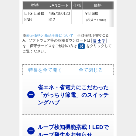
型番
JANコード
仕様
価格
保守
サ
ETG-ESH0
4957180120
￥8,690
8NB
812
（税抜￥7,900）
※
表示価格と商品全般について
※取扱説明書やQ＆
A、ソフトウェア等の各種ダウンロードは
を、保守サービスをご検討の方は
をクリックして
ご覧ください。
特長を全て開く
全て閉じる
省エネ・省電力にこだわった
「がっちり節電」のスイッチ
ングハブ
ループ検知機能搭載！LEDで
ループ発生をお知らせ