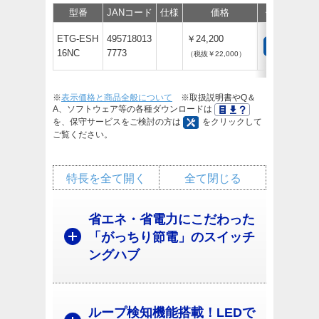
型番
JANコード
仕様
価格
保守
サポ
ETG-ESH
495718013
￥24,200
16NC
7773
（税抜￥22,000）
※
表示価格と商品全般について
※取扱説明書やQ＆
A、ソフトウェア等の各種ダウンロードは
を、保守サービスをご検討の方は
をクリックして
ご覧ください。
特長を全て開く
全て閉じる
省エネ・省電力にこだわった
「がっちり節電」のスイッチ
ングハブ
ループ検知機能搭載！LEDで