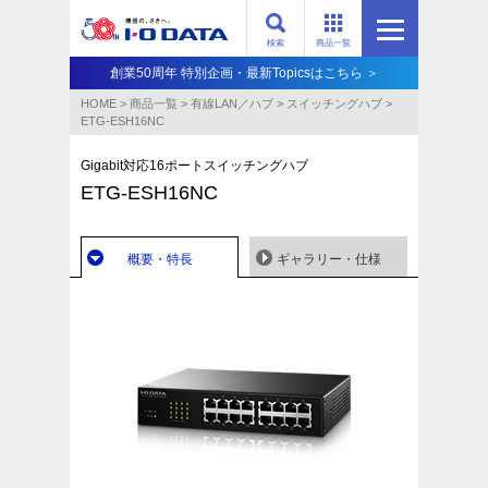
検索
商品一覧
創業50周年 特別企画・最新Topicsはこちら ＞
HOME
>
商品一覧
>
有線LAN／ハブ
>
スイッチングハブ
>
ETG-ESH16NC
Gigabit対応16ポートスイッチングハブ
ETG-ESH16NC
概要・特長
ギャラリー・仕様