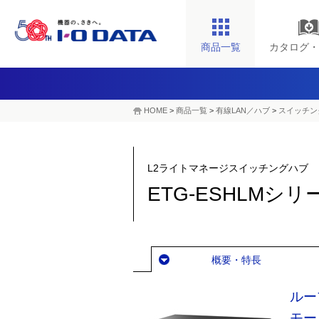
商品一覧
カタログ・
HOME
>
商品一覧
>
有線LAN／ハブ
>
スイッチン
L2ライトマネージスイッチングハブ
ETG-ESHLMシリ
概要・特長
ルー
モー