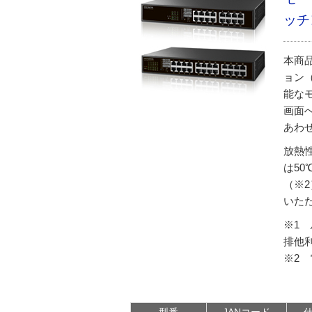
ッチ
本商
ョン
能な
画面
あわ
放熱
は5
（※
いた
※1
排他
※2