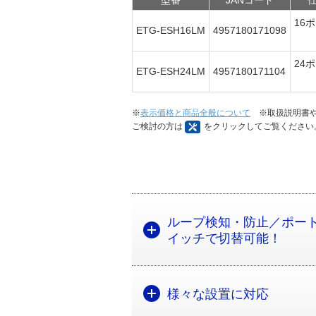
型番
JANコード
16
ETG-ESH16LM
4957180171098
24
ETG-ESH24LM
4957180171104
※
表示価格と商品全般について
※取扱説明書や
ご検討の方は
をクリックしてご覧ください
ループ検知・防止／ポート
イッチで切替可能！
様々な設置に対応