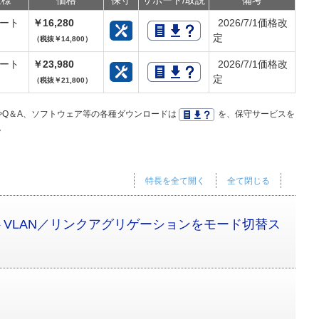
仕様
価格
保守
サポート/取説
備考
ポート
￥16,280
2026/7/1価格改
定
（税抜￥14,800）
ポート
￥23,980
2026/7/1価格改
定
（税抜￥21,800）
Q＆A、ソフトウェア等の各種ダウンロードは
を、保守サービスを
。
特長を全て開く
全て閉じる
VLAN／リンクアグリゲーションをモード切替ス