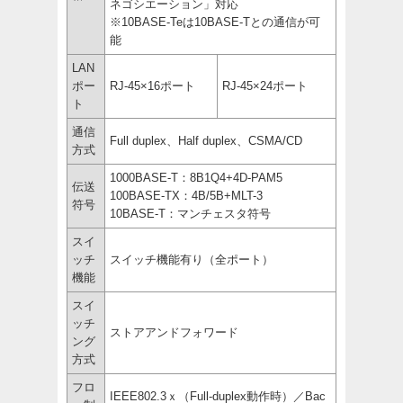
ネゴシエーション」対応
※10BASE-Teは10BASE-Tとの通信が可
能
LAN
ポー
RJ-45×16ポート
RJ-45×24ポート
ト
通信
Full duplex、Half duplex、CSMA/CD
方式
1000BASE-T：8B1Q4+4D-PAM5
伝送
100BASE-TX：4B/5B+MLT-3
符号
10BASE-T：マンチェスタ符号
スイ
ッチ
スイッチ機能有り（全ポート）
機能
スイ
ッチ
ストアアンドフォワード
ング
方式
フロ
IEEE802.3ｘ（Full-duplex動作時）／Bac