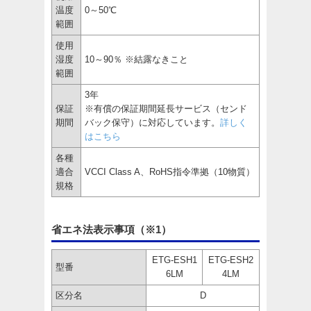
温度
0～50℃
範囲
使用
湿度
10～90％ ※結露なきこと
範囲
3年
保証
※有償の保証期間延長サービス（センド
期間
バック保守）に対応しています。
詳しく
はこちら
各種
適合
VCCI Class A、RoHS指令準拠（10物質）
規格
省エネ法表示事項（※1）
ETG-ESH1
ETG-ESH2
型番
6LM
4LM
区分名
D