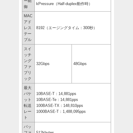
ー制
kPressure（Half-duplex動作時）
御
MAC
アド
レス
8192（エージングタイム：300秒）
テー
ブル
スイ
ッチ
ング
32Gbps
48Gbps
ファ
ブリ
ック
最大
パケ
10BASE-T：14,881pps
ット
10BASE-Te：14,881pps
転送
100BASE-TX：148,810pps
レー
1000BASE-T：1,488,095pps
ト
バッ
ファ
512kbytes