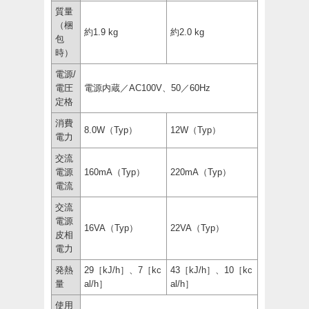
質量
（梱
約1.9 kg
約2.0 kg
包
時）
電源/
電圧
電源内蔵／AC100V、50／60Hz
定格
消費
8.0W（Typ）
12W（Typ）
電力
交流
電源
160mA（Typ）
220mA（Typ）
電流
交流
電源
16VA（Typ）
22VA（Typ）
皮相
電力
発熱
29［kJ/h］、7［kc
43［kJ/h］、10［kc
量
al/h］
al/h］
使用