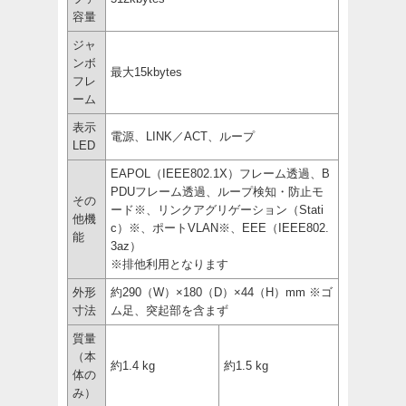
容量
ジャ
ンボ
最大15kbytes
フレ
ーム
表示
電源、LINK／ACT、ループ
LED
EAPOL（IEEE802.1X）フレーム透過、B
PDUフレーム透過、ループ検知・防止モ
その
ード※、リンクアグリゲーション（Stati
他機
c）※、ポートVLAN※、EEE（IEEE802.
能
3az）
※排他利用となります
外形
約290（W）×180（D）×44（H）mm ※ゴ
寸法
ム足、突起部を含まず
質量
（本
約1.4 kg
約1.5 kg
体の
み）