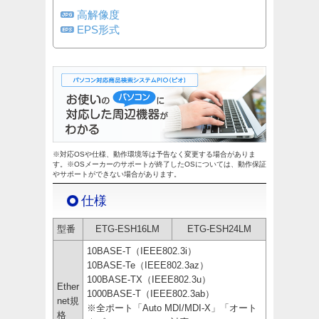
高解像度
EPS形式
※対応OSや仕様、動作環境等は予告なく変更する場合がありま
す。※OSメーカーのサポートが終了したOSについては、動作保証
やサポートができない場合があります。
仕様
型番
ETG-ESH16LM
ETG-ESH24LM
10BASE-T（IEEE802.3i）
10BASE-Te（IEEE802.3az）
100BASE-TX（IEEE802.3u）
Ether
1000BASE-T（IEEE802.3ab）
net規
※全ポート「Auto MDI/MDI-X」「オート
格