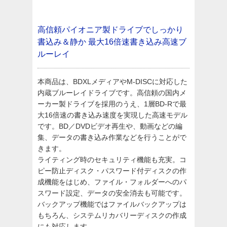
高信頼パイオニア製ドライブでしっかり
書込み＆静か
最大16倍速書き込み高速ブ
ルーレイ
本商品は、BDXLメディアやM-DISCに対応した
内蔵ブルーレイドライブです。高信頼の国内メ
ーカー製ドライブを採用のうえ、1層BD-Rで最
大16倍速の書き込み速度を実現した高速モデル
です。BD／DVDビデオ再生や、動画などの編
集、データの書き込み作業などを行うことがで
きます。
ライティング時のセキュリティ機能も充実。コ
ピー防止ディスク・パスワード付ディスクの作
成機能をはじめ、ファイル・フォルダーへのパ
スワード設定、データの安全消去も可能です。
バックアップ機能ではファイルバックアップは
もちろん、システムリカバリーディスクの作成
にも対応します。