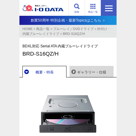
検索
商品一覧
創業50周年 特別企画・最新Topicsはこちら ＞
HOME
>
商品一覧
>
ブルーレイ／DVDドライブ
>
外付け・
内蔵ブルーレイドライブ
>
BRD-S16QZ/H
BDXL対応 Serial ATA 内蔵ブルーレイドライブ
BRD-S16QZ/H
概要・特長
ギャラリー・仕様