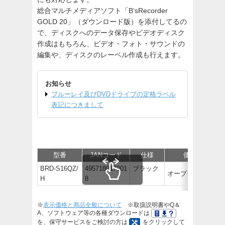
総合マルチメディアソフト「B‘sRecorder
GOLD 20」（ダウンロード版）を添付してるの
で、ディスクへのデータ保存やビデオディスク
作成はもちろん、ビデオ・フォト・サウンドの
編集や、ディスクのレーベル作成も行えます。
お知らせ
ブルーレイ及びDVDドライブの定格ラベル
表記につきまして
型番
JANコード
仕様
価格
BRD-S16QZ/
495718017901
ブラック
オープン価格
H
8
※
表示価格と商品全般について
※取扱説明書やQ＆
A、ソフトウェア等の各種ダウンロードは
を、保守サービスをご検討の方は
をクリックして