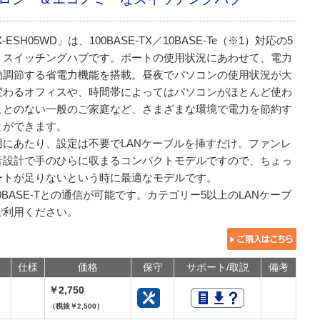
X-ESH05WD」は、100BASE-TX／10BASE-Te（※1）対応の5
トスイッチングハブです。ポートの使用状況にあわせて、電力
動調節する省電力機能を搭載。昼夜でパソコンの使用状況が大
変わるオフィスや、時間帯によってはパソコンがほとんど使わ
ことのない一般のご家庭など、さまざまな環境で電力を節約す
とができます。
用にあたり、設定は不要でLANケーブルを挿すだけ。ファンレ
音設計で手のひらに収まるコンパクトモデルですので、ちょっ
ートが足りないという時に最適なモデルです。
10BASE-Tとの通信が可能です。カテゴリー5以上のLANケーブ
ご利用ください。
仕様
価格
保守
サポート/取説
備考
￥2,750
（税抜￥2,500）