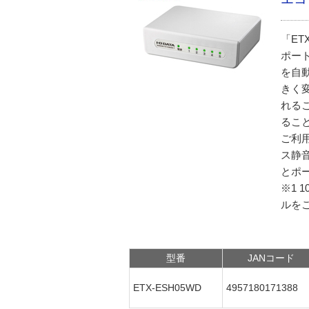
「ET
ポー
を自
きく
れる
るこ
ご利
ス静
とポ
※1 
ルを
型番
JANコード
ETX-ESH05WD
4957180171388