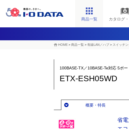
商品一覧
カタログ・
HOME
>
商品一覧
>
有線LAN／ハブ
>
スイッチン
100BASE-TX／10BASE-Te対応
ETX-ESH05WD
概要・特長
省電
エコ