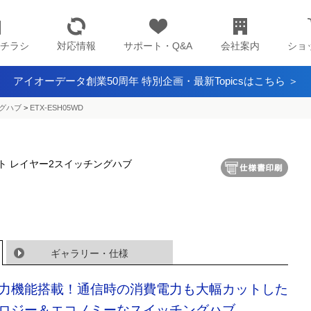
チラシ
対応情報
サポート・Q&A
会社案内
ショ
アイオーデータ創業50周年 特別企画・最新Topicsはこちら ＞
グハブ
>
ETX-ESH05WD
 5ポート レイヤー2スイッチングハブ
ギャラリー・仕様
力機能搭載！通信時の消費電力も大幅カットした
ロジー＆エコノミーなスイッチングハブ