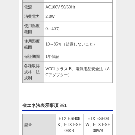
電源
AC100V 50/60Hz
消費電力
2.0W
使用温度
0～40℃
範囲
使用湿度
10～85％（結露しないこと）
範囲
保証期間
1年保証
各種取得
VCCI クラス B、電気用品安全法（A
規格・法
Cアダプター）
規制
省エネ法表示事項 ※1
ETX-ESH08
ETX-ESH08
型番
K、ETX-ESH
W、ETX-ESH
08KB
08WB