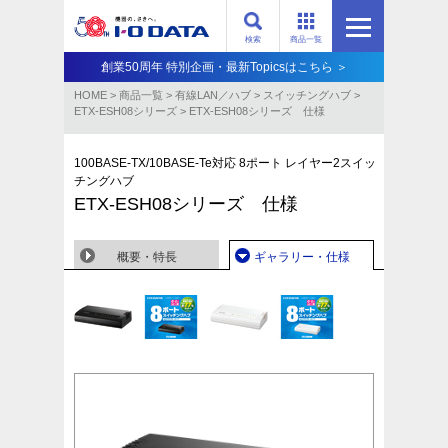
検索
商品一覧
創業50周年 特別企画・最新Topicsはこちら ＞
HOME
>
商品一覧
>
有線LAN／ハブ
>
スイッチングハブ
>
ETX-ESH08シリーズ
>
ETX-ESH08シリーズ 仕様
100BASE-TX/10BASE-Te対応 8ポート レイヤー2スイッ
チングハブ
ETX-ESH08シリーズ 仕様
概要・特長
ギャラリー・仕様