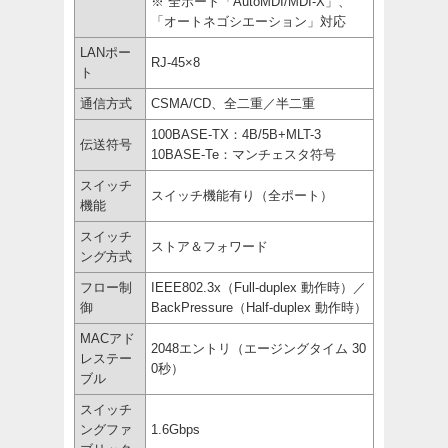
※ 全ポート「AutoMDI/MDI-X」、
「オートネゴシエーション」対応
LANポー
RJ-45×8
ト
通信方式
CSMA/CD、全二重／半二重
100BASE-TX：4B/5B+MLT-3
伝送符号
10BASE-Te：マンチェスタ符号
スイッチ
スイッチ機能有り（全ポート）
機能
スイッチ
ストア＆フォワード
ング方式
フロー制
IEEE802.3x（Full-duplex 動作時）／
御
BackPressure（Half-duplex 動作時）
MACアド
2048エントリ（エージングタイム 30
レステー
0秒）
ブル
スイッチ
ングファ
1.6Gbps