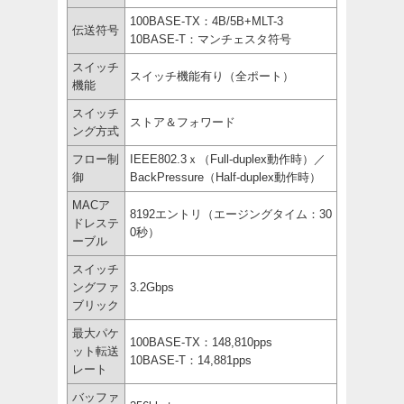
100BASE-TX：4B/5B+MLT-3
伝送符号
10BASE-T：マンチェスタ符号
スイッチ
スイッチ機能有り（全ポート）
機能
スイッチ
ストア＆フォワード
ング方式
フロー制
IEEE802.3ｘ（Full-duplex動作時）／
御
BackPressure（Half-duplex動作時）
MACア
8192エントリ（エージングタイム：30
ドレステ
0秒）
ーブル
スイッチ
ングファ
3.2Gbps
ブリック
最大パケ
100BASE-TX：148,810pps
ット転送
10BASE-T：14,881pps
レート
バッファ