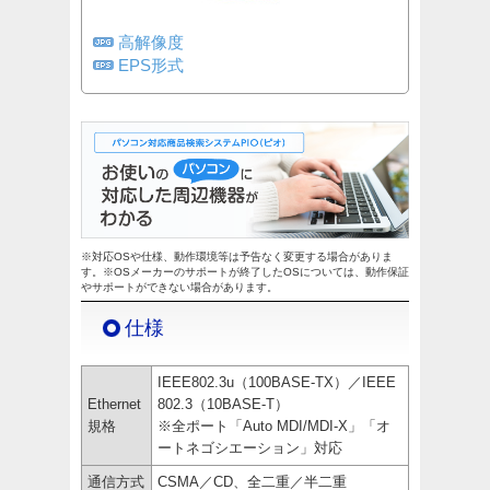
高解像度
EPS形式
※対応OSや仕様、動作環境等は予告なく変更する場合がありま
す。※OSメーカーのサポートが終了したOSについては、動作保証
やサポートができない場合があります。
仕様
IEEE802.3u（100BASE-TX）／IEEE
Ethernet
802.3（10BASE-T）
規格
※全ポート「Auto MDI/MDI-X」「オ
ートネゴシエーション」対応
通信方式
CSMA／CD、全二重／半二重