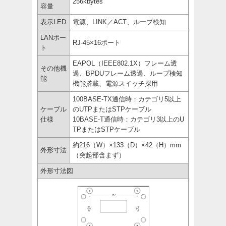
256kbytes
容量
表示LED
電源、LINK／ACT、ループ検知
LANポー
RJ-45×16ポート
ト
EAPOL（IEEE802.1X）フレーム透
その他機
過、BPDUフレーム透過、ループ検知
能
機能搭載、電源スイッチ採用
100BASE-TX通信時：カテゴリ5以上
ケーブル
のUTPまたはSTPケーブル
仕様
10BASE-T通信時：カテゴリ3以上のU
TPまたはSTPケーブル
約216（W）×133（D）×42（H）mm
外形寸法
（突起部含まず）
外形寸法図