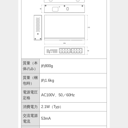
質量（本
約800g
体のみ）
質量（梱
約1.6kg
包時）
電源電圧
AC100V、50／60Hz
定格
消費電力
2.1W（Typ）
交流電源
53mA
電流