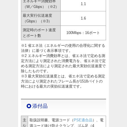
エネルギー消費効率
1.1
（W／Gbps）（※2）
最大実行伝送速度
1.6
（Gbps）（※3）
測定時のポート速度
100Mbps：16ポート
とポート数
※1 省エネ法（エネルギーの使用の合理化に関する
法律）に基づく表示事項です。
※2 エネルギー消費効率とは、省エネ法で定める測
定方法により測定された消費電力を、省エネ法で定
める測定方法により測定された最大実効伝送速度で
除したものです。
※3 最大実効伝送速度とは、省エネ法で定める測定
方法により測定されたフレーム長が1518バイトの
時における最大の実効伝送速度です。
添付品
主
取扱説明書、電源コード（
PSE適合品
）、電
な
源コード抜け防止クランプ、ゴム足（4