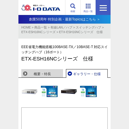
検索
商品一覧
創業50周年 特別企画・最新Topicsはこちら ＞
HOME
>
商品一覧
>
有線LAN／ハブ
>
スイッチングハブ
>
ETX-ESH16NCシリーズ
>
ETX-ESH16NCシリーズ 仕様
EEE省電力機能搭載100BASE-TX／10BASE-T 対応スイ
ッチングハブ（16ポート）
ETX-ESH16NCシリーズ 仕様
概要・特長
ギャラリー・仕様