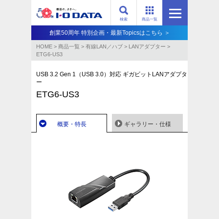
検索
商品一覧
創業50周年 特別企画・最新Topicsはこちら ＞
HOME
>
商品一覧
>
有線LAN／ハブ
>
LANアダプター
>
ETG6-US3
USB 3.2 Gen 1（USB 3.0）対応 ギガビットLANアダプタ
ー
ETG6-US3
概要・特長
ギャラリー・仕様