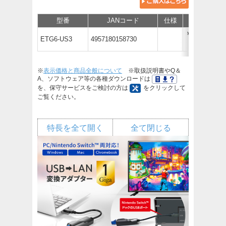
型番
JANコード
仕様
価格
￥2,970
ETG6-US3
4957180158730
（税抜￥2,700）
※
表示価格と商品全般について
※取扱説明書やQ＆
A、ソフトウェア等の各種ダウンロードは
を、保守サービスをご検討の方は
をクリックして
ご覧ください。
特長を全て開く
全て閉じる