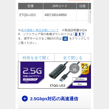
型番
JANコード
仕様
価格
￥6,050
ETQG-US3
4957180149950
（税抜￥5,500）
※
表示価格と商品全般について
※取扱説明書やQ＆
A、ソフトウェア等の各種ダウンロードは
を、保守サービスをご検討の方は
をクリックして
ご覧ください。
特長を全て開く
全て閉じる
2.5Gbps対応の高速通信