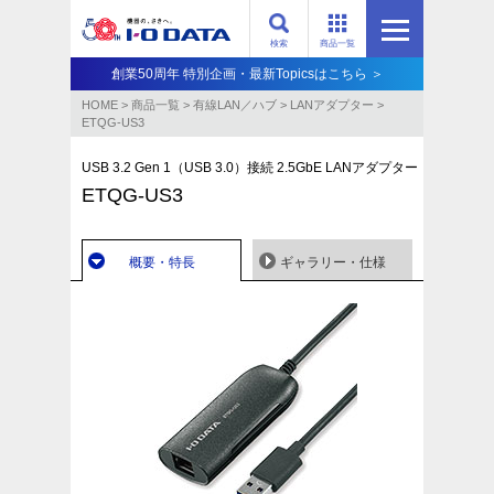
検索
商品一覧
創業50周年 特別企画・最新Topicsはこちら ＞
HOME
>
商品一覧
>
有線LAN／ハブ
>
LANアダプター
>
ETQG-US3
USB 3.2 Gen 1（USB 3.0）接続 2.5GbE LANアダプター
ETQG-US3
概要・特長
ギャラリー・仕様