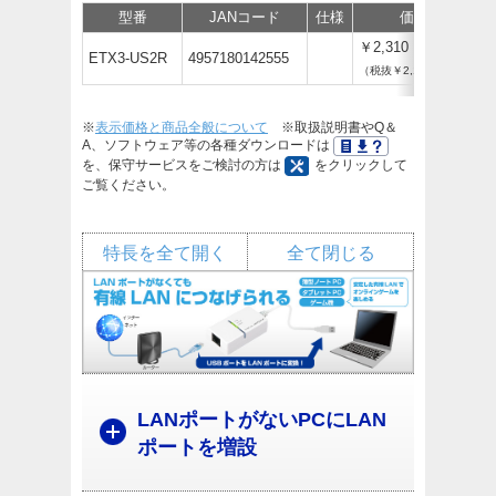
型番
JANコード
仕様
価格
￥2,310
ETX3-US2R
4957180142555
（税抜￥2,100）
※
表示価格と商品全般について
※取扱説明書やQ＆
A、ソフトウェア等の各種ダウンロードは
を、保守サービスをご検討の方は
をクリックして
ご覧ください。
特長を全て開く
全て閉じる
LANポートがないPCにLAN
ポートを増設