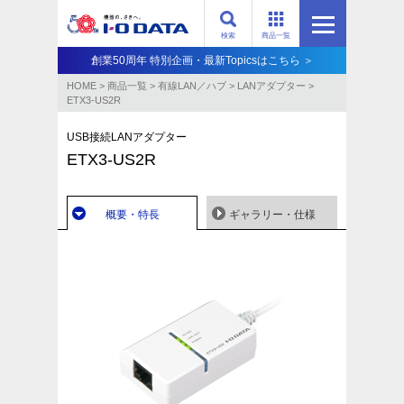
検索
商品一覧
創業50周年 特別企画・最新Topicsはこちら ＞
HOME
>
商品一覧
>
有線LAN／ハブ
>
LANアダプター
>
ETX3-US2R
USB接続LANアダプター
ETX3-US2R
概要・特長
ギャラリー・仕様