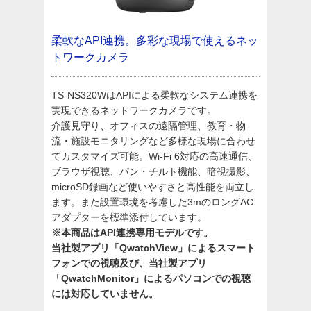
柔軟なAPI連携。多彩な現場で使えるネッ
トワークカメラ
TS-NS320WはAPIによる柔軟なシステム連携を
実現できるネットワークカメラです。
介護見守り、オフィスの遠隔管理、教育・物
流・施設モニタリングなど多様な現場に合わせ
てカスタマイズ可能。Wi-Fi 6対応の高速通信、
ブラウザ視聴、パン・チルト機能、暗視撮影、
microSD録画など使いやすさと高性能を両立し
ます。また設置環境を考慮した3mのロングAC
アダプターを標準添付しています。
※本商品はAPI連携専用モデルです。
当社製アプリ「QwatchView」によるスマート
フォンでの視聴及び、当社製アプリ
「QwatchMonitor」によるパソコンでの視聴
には対応していません。