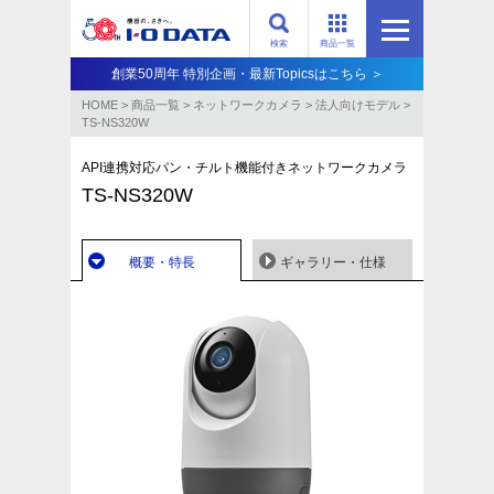
検索
商品一覧
創業50周年 特別企画・最新Topicsはこちら ＞
HOME
>
商品一覧
>
ネットワークカメラ
>
法人向けモデル
>
TS-NS320W
API連携対応パン・チルト機能付きネットワークカメラ
TS-NS320W
概要・特長
ギャラリー・仕様