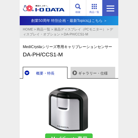
検索
商品一覧
創業50周年 特別企画・最新Topicsはこちら ＞
HOME
>
商品一覧
>
液晶ディスプレイ（PCモニター）
>
デ
ィスプレイ・オプション
>
DA-PH/CCS1-M
MediCrystaシリーズ専用キャリブレーションセンサー
DA-PH/CCS1-M
概要・特長
ギャラリー・仕様