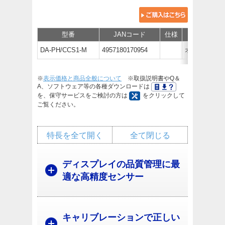
型番
JANコード
仕様
価格
DA-PH/CCS1-M
4957180170954
オープン価
※
表示価格と商品全般について
※取扱説明書やQ＆
A、ソフトウェア等の各種ダウンロードは
を、保守サービスをご検討の方は
をクリックして
ご覧ください。
特長を全て開く
全て閉じる
ディスプレイの品質管理に最
適な高精度センサー
キャリブレーションで正しい