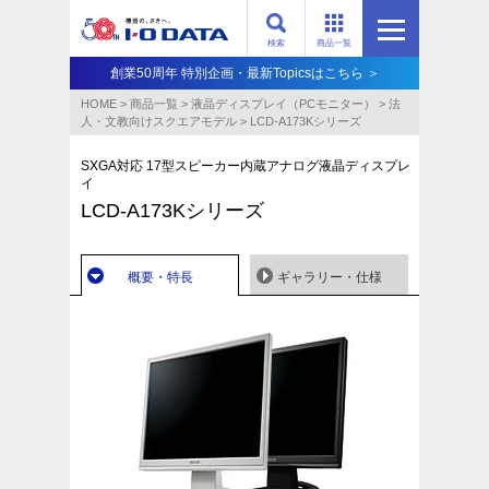
検索
商品一覧
創業50周年 特別企画・最新Topicsはこちら ＞
HOME
>
商品一覧
>
液晶ディスプレイ（PCモニター）
>
法
人・文教向けスクエアモデル
>
LCD-A173Kシリーズ
SXGA対応 17型スピーカー内蔵アナログ液晶ディスプレ
イ
LCD-A173Kシリーズ
概要・特長
ギャラリー・仕様