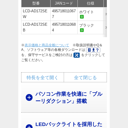
型番
JANコード
仕様
価格
LCD-AD172SE
495718011067
ホワイト
オープン価
W
7
LCD-AD172SE
495718011068
ブラック
オープン価
B
4
※
表示価格と商品全般について
※取扱説明書やQ＆
A、ソフトウェア等の各種ダウンロードは
を、保守サービスをご検討の方は
をクリックして
ご覧ください。
特長を全て開く
全て閉じる
パソコン作業を快適に「ブル
ーリダクション」搭載
LEDバックライトを採用した