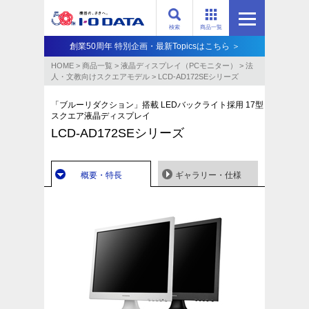
検索
商品一覧
創業50周年 特別企画・最新Topicsはこちら ＞
HOME
>
商品一覧
>
液晶ディスプレイ（PCモニター）
>
法
人・文教向けスクエアモデル
>
LCD-AD172SEシリーズ
「ブルーリダクション」搭載 LEDバックライト採用 17型
スクエア液晶ディスプレイ
LCD-AD172SEシリーズ
概要・特長
ギャラリー・仕様