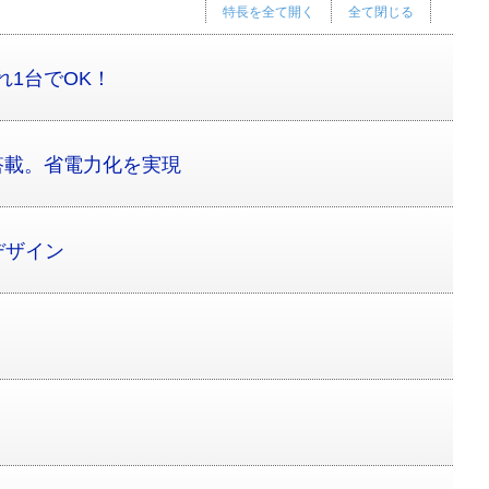
特長を全て開く
全て閉じる
れ1台でOK！
搭載。省電力化を実現
デザイン