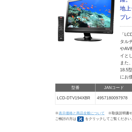
地上
プレ
「LC
タル
やA
イと
また
18
にお
型番
JANコード
LCD-DTV194XBR
4957180097978
※
表示価格と商品全般について
※取扱説明書や
ご検討の方は
をクリックしてご覧ください