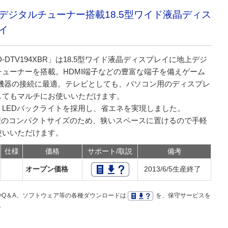
デジタルチューナー搭載18.5型ワイド液晶ディス
イ
D-DTV194XBR」は18.5型ワイド液晶ディスプレイに地上デジ
チューナーを搭載。HDMI端子などの豊富な端子を備えゲーム
V機器の接続に最適。テレビとしても、パソコン用のディスプレ
してもマルチにお使いいただけます。
、LEDバックライトを採用し、省エネを実現しました。
.5型のコンパクトサイズのため、狭いスペースに置けるので手軽
使いいただけます。
仕様
価格
サポート/取説
備考
オープン価格
2013/6/5生産終了
Q＆A、ソフトウェア等の各種ダウンロードは
を、保守サービスを
。