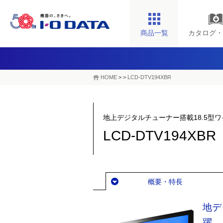
商品一覧
カタログ・
HOME
>
>
LCD-DTV194XBR
地上デジタルチューナー搭載18.5型
LCD-DTV194XBR
概要・特長
地デ
躍。