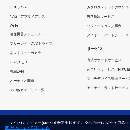
HDD／SSD
カタログ・チラシダウンロ
NAS／アプライアンス
無料貸出サービス
Wi-Fi
ソリューション／事例
映像機器／チューナー
アイオー・パートナー・サ
ブルーレイ／DVDドライブ
サービス
ネットワークカメラ
有償サポートサービス
USBメモリー
音声配信サービス（PlatCas
有線LAN
マルチデバイス管理サービ
オーディオ関連
アイオートラストサービス
その他カテゴリー一覧
当サイトはクッキー(cookie)を使用します。クッキーはサイト
サイトマップ
本サイトご利用上の注意
表示価格・商品全般について
取扱いについてはこちら