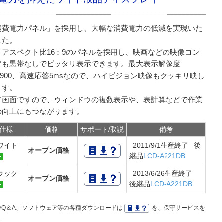
消費電力パネル」を採用し、大幅な消費電力の低減を実現いた
した。
、アスペクト比16：9のパネルを採用し、映画などの映像コン
ツも黒帯なしでピッタリ表示できます。最大表示解像度
0×900、高速応答5msなので、ハイビジョン映像もクッキリ映し
ます。
ド画面ですので、ウィンドウの複数表示や、表計算などで作業
の向上にもつながります。
仕様
価格
サポート/取説
備考
ワイト
2011/9/1生産終了 後
オープン価格
継品
LCD-A221DB
ラック
2013/6/26生産終了
オープン価格
後継品
LCD-A221DB
Q＆A、ソフトウェア等の各種ダウンロードは
を、保守サービスを
。