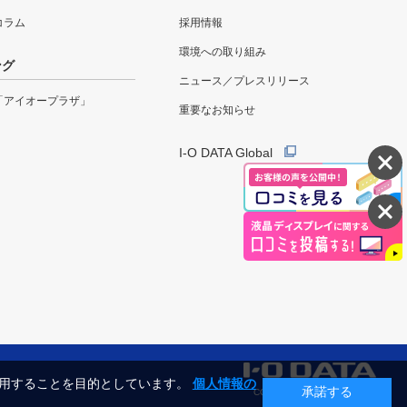
eコラム
採用情報
環境への取り組み
ング
ニュース／プレスリリース
「アイオープラザ」
重要なお知らせ
I-O DATA Global
利用することを目的としています。
個人情報の
承諾する
COPYRIGHT©I-O DATA, INC.