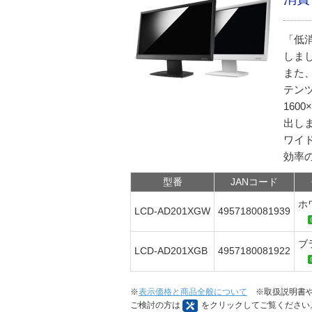
「低
しま
また
テン
160
出し
ワイ
効率
型番
JANコード
ホ
LCD-AD201XGW
4957180081939
ブ
LCD-AD201XGB
4957180081922
※
表示価格と商品全般について
※取扱説明書や
ご検討の方は
をクリックしてご覧ください