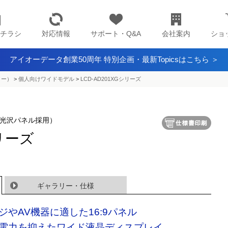
チラシ
対応情報
サポート・Q&A
会社案内
ショ
アイオーデータ創業50周年 特別企画・最新Topicsはこちら ＞
ター）
>
個人向けワイドモデル
>
LCD-AD201XGシリーズ
（光沢パネル採用）
シリーズ
ギャラリー・仕様
ジやAV機器に適した16:9パネル
電力を抑えたワイド液晶ディスプレイ