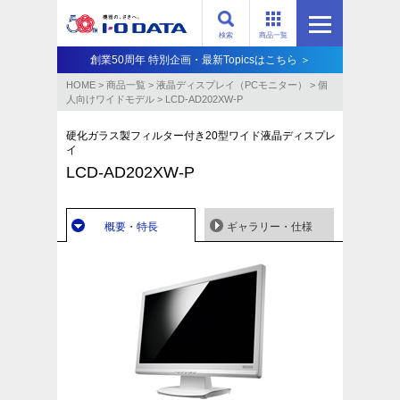
検索
商品一覧
創業50周年 特別企画・最新Topicsはこちら ＞
HOME
>
商品一覧
>
液晶ディスプレイ（PCモニター）
>
個
人向けワイドモデル
>
LCD-AD202XW-P
硬化ガラス製フィルター付き20型ワイド液晶ディスプレ
イ
LCD-AD202XW-P
概要・特長
ギャラリー・仕様