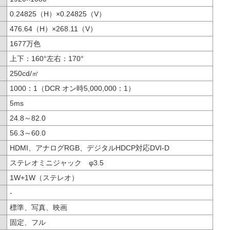
0.24825（H）×0.24825（V）
476.64（H）×268.11（V）
1677万色
上下：160°左右：170°
250cd/㎡
1000：1（DCR オン時5,000,000：1）
5ms
24.8～82.0
56.3～60.0
HDMI、アナログRGB、デジタルHDCP対応DVI-D
ステレオミニジャック φ3.5
1W+1W（ステレオ）
-
標準、写真、映画
固定、フル