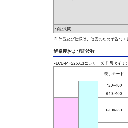
保証期間
※ 外観及び仕様は、改善のため予告なく
解像度および周波数
●LCD-MF225XBR2シリーズ 信号タイミ
表示モード
720×400
640×400
640×480