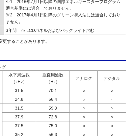
※1 2016年7月1日以降の国際エネルギースタープログラム
適合基準には適合しておりません。
※2 2017年4月1日以降のグリーン購入法には適合しており
ません。
3年間 ※ LCDパネルおよびバックライト含む
変更することがあります。
ング
水平周波数
垂直周波数
アナログ
デジタル
（kHz）
（Hz）
31.5
70.1
○
○
24.8
56.4
○
-
31.5
59.9
○
○
37.9
72.8
○
○
37.5
75.0
○
○
35.2
56.3
○
○