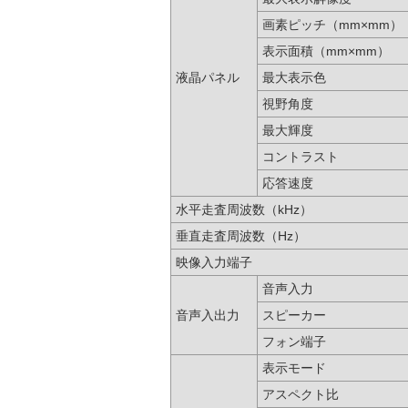
画素ピッチ（mm×mm）
表示面積（mm×mm）
液晶パネル
最大表示色
視野角度
最大輝度
コントラスト
応答速度
水平走査周波数（kHz）
垂直走査周波数（Hz）
映像入力端子
音声入力
音声入出力
スピーカー
フォン端子
表示モード
アスペクト比