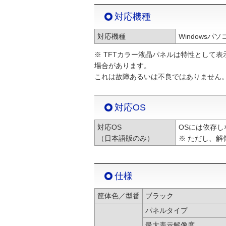
対応機種
対応機種
Windowsパソ
※ TFTカラー液晶パネルは特性として
場合があります。
これは故障あるいは不良ではありません
対応OS
対応OS
OSには依存し
（日本語版のみ）
※ ただし、
仕様
筐体色／型番
ブラック
パネルタイプ
最大表示解像度