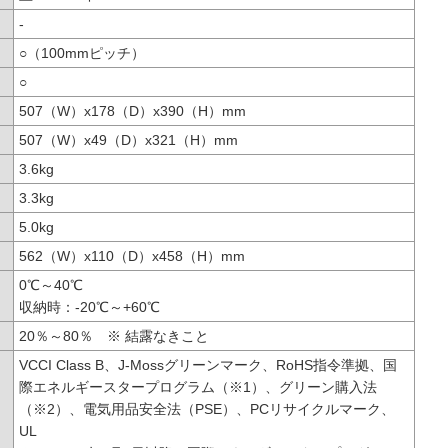
-
○（100mmピッチ）
○
507（W）x178（D）x390（H）mm
507（W）x49（D）x321（H）mm
3.6kg
3.3kg
5.0kg
562（W）x110（D）x458（H）mm
0℃～40℃
収納時：-20℃～+60℃
20％～80％ ※ 結露なきこと
VCCI Class B、J-Mossグリーンマーク、RoHS指令準拠、国
際エネルギースタープログラム（※1）、グリーン購入法
（※2）、電気用品安全法（PSE）、PCリサイクルマーク、
UL