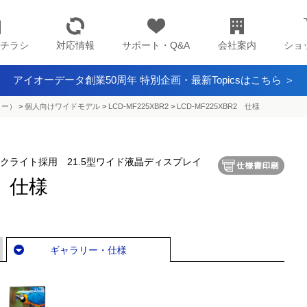
チラシ
対応情報
サポート・Q&A
会社案内
ショ
アイオーデータ創業50周年 特別企画・最新Topicsはこちら ＞
ター）
>
個人向けワイドモデル
>
LCD-MF225XBR2
>
LCD-MF225XBR2 仕様
ックライト採用 21.5型ワイド液晶ディスプレイ
2 仕様
ギャラリー・仕様