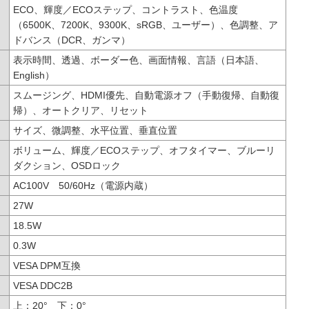
ECO、輝度／ECOステップ、コントラスト、色温度
（6500K、7200K、9300K、sRGB、ユーザー）、色調整、ア
ドバンス（DCR、ガンマ）
表示時間、透過、ボーダー色、画面情報、言語（日本語、
English）
スムージング、HDMI優先、自動電源オフ（手動復帰、自動復
帰）、オートクリア、リセット
サイズ、微調整、水平位置、垂直位置
ボリューム、輝度／ECOステップ、オフタイマー、ブルーリ
ダクション、OSDロック
AC100V 50/60Hz（電源内蔵）
27W
）
18.5W
0.3W
VESA DPM互換
VESA DDC2B
上：20° 下：0°