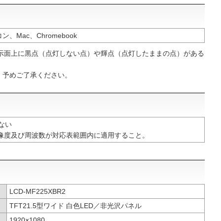
コン、Mac、Chromebook
表示面上に黒点（点灯しない点）や輝点（点灯したままの点）がある
。予めご了承ください。
ない
解像度及び周波数が対応表範囲内に適用すること。
LCD-MF225XBR2
TFT21.5型ワイド 白色LED／非光沢パネル
1920×1080