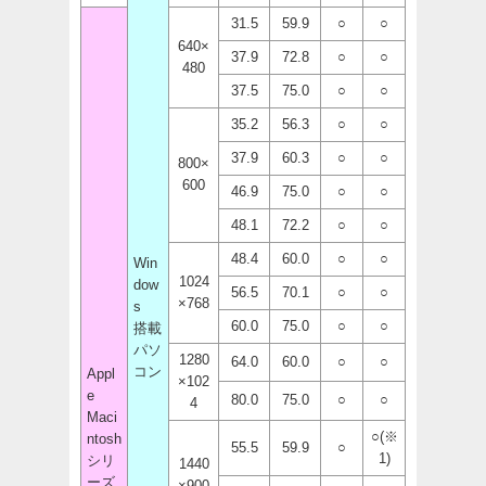
31.5
59.9
○
○
640×
37.9
72.8
○
○
480
37.5
75.0
○
○
35.2
56.3
○
○
37.9
60.3
○
○
800×
600
46.9
75.0
○
○
48.1
72.2
○
○
48.4
60.0
○
○
Win
1024
dow
56.5
70.1
○
○
×768
s
60.0
75.0
○
○
搭載
パソ
1280
64.0
60.0
○
○
コン
Appl
×102
e
80.0
75.0
○
○
4
Maci
○(※
ntosh
55.5
59.9
○
1)
シリ
1440
ーズ
×900