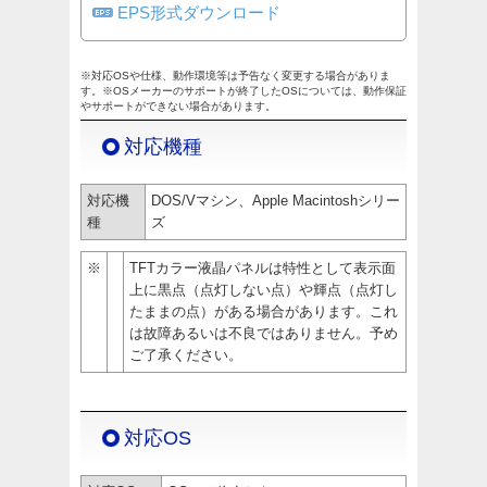
EPS形式ダウンロード
※対応OSや仕様、動作環境等は予告なく変更する場合がありま
す。※OSメーカーのサポートが終了したOSについては、動作保証
やサポートができない場合があります。
対応機種
対応機
DOS/Vマシン、Apple Macintoshシリー
種
ズ
※
TFTカラー液晶パネルは特性として表示面
上に黒点（点灯しない点）や輝点（点灯し
たままの点）がある場合があります。これ
は故障あるいは不良ではありません。予め
ご了承ください。
対応OS