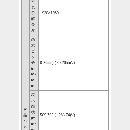
大
表
示
1920×1080
解
像
度
画
素
ピ
ッ
チ
0.2655(H)×0.2655(V)
(m
m×
m
m)
表
示
面
液
積
509.76(H)×286.74(V)
晶
(m
パ
m×
ネ
m