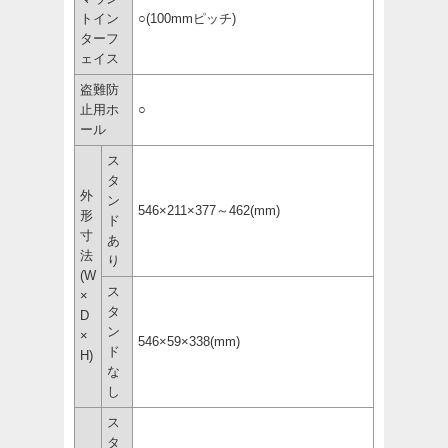
トイン
○(100mmピッチ)
ターフ
ェイス
盗難防
止用ホ
○
ール
ス
タ
外
ン
546×211×377～462(mm)
形
ド
寸
あ
法
り
(W
ス
×
タ
D
ン
×
546×59×338(mm)
ド
H)
な
し
ス
タ