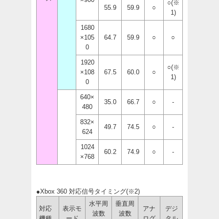
○(※
55.9
59.9
○
1)
1680
×105
64.7
59.9
○
○
0
1920
○(※
×108
67.5
60.0
○
1)
0
640×
35.0
66.7
○
-
480
832×
49.7
74.5
○
-
624
1024
60.2
74.9
○
-
×768
●Xbox 360 対応信号タイミング(※2)
水平周
垂直周
対応
表示モ
アナ
デジ
波数
波数
機種
ード
ログ
タル