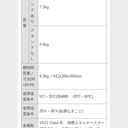
ン
7.2kg
ド
あ
質
り
量
ス
タ
ン
4.6kg
ド
な
し
梱包時
質量／
9.2kg ／612x266x454mm
寸法(W
×D×H)
使用温
5℃～35℃(収納時：-20℃～60℃)
度条件
使用湿
20％～80％(結露なきこと)
度条件
VCCI Class B、 国際エネルギースター
各種取