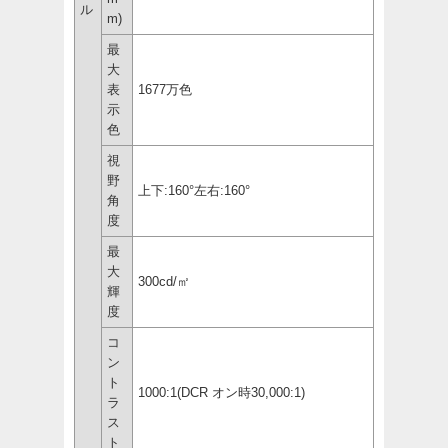
ル
m)
最
大
表
1677万色
示
色
視
野
上下:160°左右:160°
角
度
最
大
300cd/㎡
輝
度
コ
ン
ト
1000:1(DCR オン時30,000:1)
ラ
ス
ト