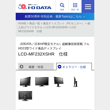
検索
商品一覧
創業50周年 特別企画・最新Topicsはこちら ＞
HOME
>
商品一覧
>
液晶ディスプレイ（PCモニター）
>
個
人向けワイドモデル
>
LCD-MF232XSHR
>
LCD-
MF232XSHR 仕様
［IODATA／日本HP限定モデル］超解像技術搭載 フル
HD23型ワイド液晶ディスプレイ
LCD-MF232XSHR 仕様
概要・特長
ギャラリー・仕様