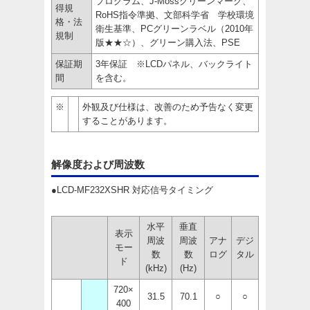
プログラム、J-Mossグリーンマーク、
得規
RoHS指令準拠、文部科学省 学校環境
格・法
衛生基準、PCグリーンラベル（2010年
規制
版★★☆）、グリーン購入法、PSE
保証期
3年保証 ※LCDパネル、バックライト
間
を含む。
※
外観及び仕様は、改善のため予告なく変更
することがあります。
解像度および周波数
●LCD-MF232XSHR 対応信号タイミング
水平
垂直
表示
周波
周波
アナ
デジ
モー
数
数
ログ
タル
ド
(kHz)
(Hz)
720×
31.5
70.1
○
○
400