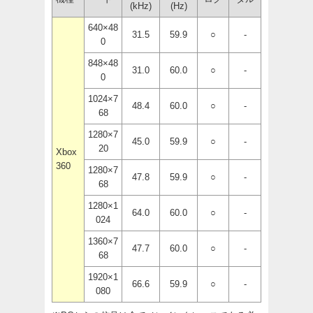
(kHz)
(Hz)
640×48
31.5
59.9
○
-
0
848×48
31.0
60.0
○
-
0
1024×7
48.4
60.0
○
-
68
1280×7
45.0
59.9
○
-
20
Xbox
360
1280×7
47.8
59.9
○
-
68
1280×1
64.0
60.0
○
-
024
1360×7
47.7
60.0
○
-
68
1920×1
66.6
59.9
○
-
080