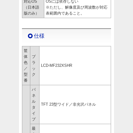
対応OS
OSには依存しない
（日本語
※ただし、解像度及び周波数が対応
版のみ）
表範囲内であること。
仕様
筐
体
ブ
色
ラ
LCD-MF232XSHR
／
ッ
型
ク
番
パ
ネ
ル
TFT 23型ワイド／非光沢パネル
タ
イ
プ
最