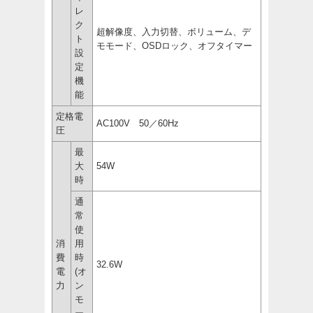
レ
ク
超解像度、入力切替、ボリューム、デ
ト
モモード、OSDロック、オフタイマー
設
定
機
能
定格電
AC100V 50／60Hz
圧
最
大
54W
時
通
常
使
消
用
費
時
32.6W
電
(オ
力
ン
モ