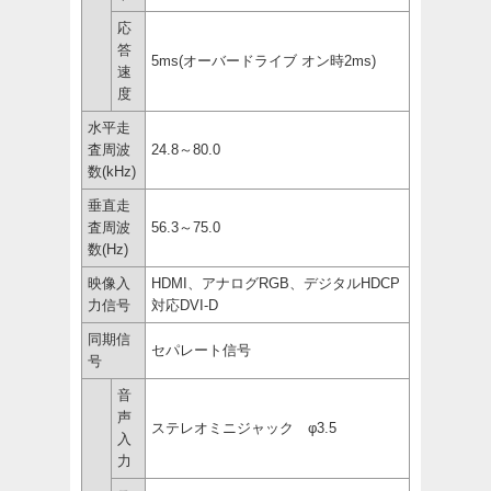
応
答
5ms(オーバードライブ オン時2ms)
速
度
水平走
査周波
24.8～80.0
数(kHz)
垂直走
査周波
56.3～75.0
数(Hz)
映像入
HDMI、アナログRGB、デジタルHDCP
力信号
対応DVI-D
同期信
セパレート信号
号
音
声
ステレオミニジャック φ3.5
入
力