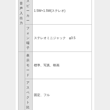
ス
音
ピ
声
ー
1.5W+1.5W(ステレオ)
入
カ
出
ー
力
フ
ォ
ン
ステレオミニジャック φ3.5
端
子
表
示
モ
標準、写真、映画
ー
ド
ア
ス
ペ
固定、フル
ク
ト
比