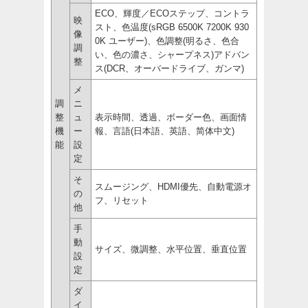
ECO、輝度／ECOステップ、コントラ
映
スト、色温度(sRGB 6500K 7200K 930
像
0K ユーザー)、色調整(明るさ、色合
調
い、色の濃さ、シャープネス)アドバン
整
ス(DCR、オーバードライブ、ガンマ)
メ
調
ニ
整
ュ
表示時間、透過、ボーダー色、画面情
機
ー
報、言語(日本語、英語、简体中文)
能
設
定
そ
スムージング、HDMI優先、自動電源オ
の
フ、リセット
他
手
動
サイズ、微調整、水平位置、垂直位置
設
定
ダ
イ