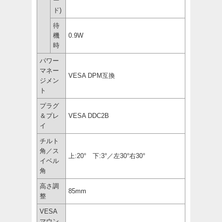
ー
ド)
待
機
0.9W
時
パワー
マネー
VESA DPM互換
ジメン
ト
プラグ
＆プレ
VESA DDC2B
イ
チルト
角／ス
上:20° 下:3°／左30°右30°
イベル
角
高さ調
85mm
整
VESA
マウン