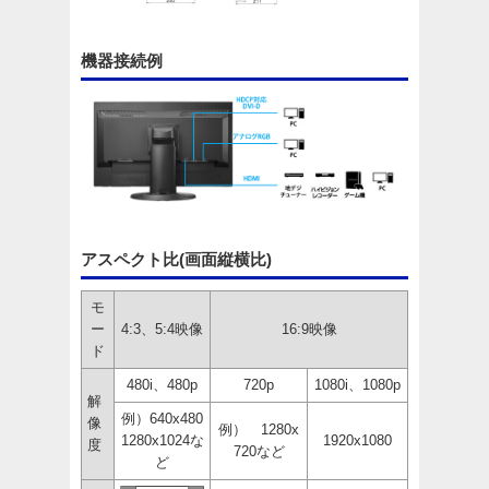
機器接続例
アスペクト比(画面縦横比)
モ
ー
4:3、5:4映像
16:9映像
ド
480i、480p
720p
1080i、1080p
解
例）640x480
像
例） 1280x
1280x1024な
1920x1080
度
720など
ど