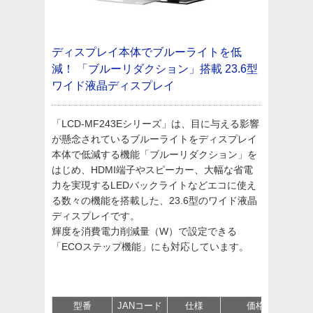
ディスプレイ本体でブルーライトを低
減！
「ブルーリダクション」搭載
23.6型
ワイド液晶ディスプレイ
「LCD-MF243Eシリーズ」は、目に与える影響
が懸念されているブルーライトをディスプレイ
本体で低減する機能「ブルーリダクション」を
はじめ、HDMI端子やスピーカー、大幅な省電
力を実現するLEDバックライトなどエコに使え
る数々の機能を搭載した、23.6型のワイド液晶
ディスプレイです。
輝度を消費電力削減量（W）で設定できる
「ECOステップ機能」にも対応しています。
型番
JANコード
仕様
価格
サポ