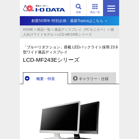
検索
商品一覧
創業50周年 特別企画・最新Topicsはこちら ＞
HOME
>
商品一覧
>
液晶ディスプレイ（PCモニター）
>
個
人向けワイドモデル
>
LCD-MF243Eシリーズ
「ブルーリダクション」搭載 LEDバックライト採用 23.6
型ワイド液晶ディスプレイ
LCD-MF243Eシリーズ
概要・特長
ギャラリー・仕様