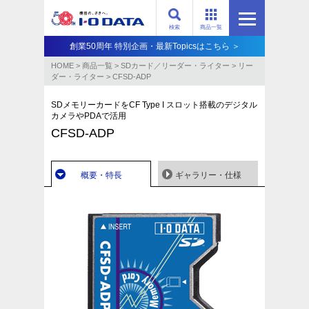
検索
商品一覧
創業50周年 特別企画・最新Topicsはこちら ＞
HOME
>
商品一覧
>
SDカード／リーダー・ライター
>
リー
ダー・ライター
>
CFSD-ADP
SDメモリーカードをCF Type I スロット搭載のデジタル
カメラやPDAで活用
CFSD-ADP
概要・特長
ギャラリー・仕様