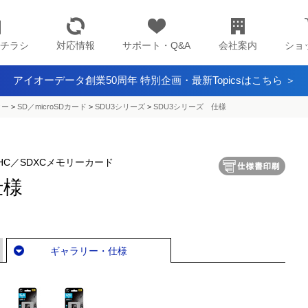
チラシ
対応情報
サポート・Q&A
会社案内
ショ
アイオーデータ創業50周年 特別企画・最新Topicsはこちら ＞
ター
>
SD／microSDカード
>
SDU3シリーズ
>
SDU3シリーズ 仕様
SDHC／SDXCメモリーカード
仕様
ギャラリー・仕様