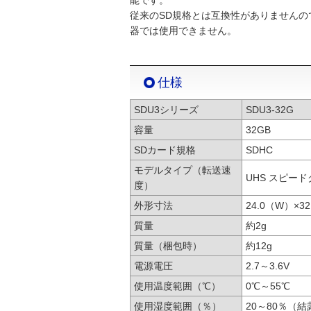
能です。
従来のSD規格とは互換性がありませんの
器では使用できません。
仕様
SDU3シリーズ
SDU3-32G
容量
32GB
SDカード規格
SDHC
モデルタイプ（転送速
UHS スピードク
度）
外形寸法
24.0（W）×3
質量
約2g
質量（梱包時）
約12g
電源電圧
2.7～3.6V
使用温度範囲（℃）
0℃～55℃
使用湿度範囲（％）
20～80％（