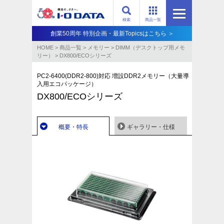
検索
商品一覧
創業50周年 特別企画・最新Topicsはこちら ＞
HOME
>
商品一覧
>
メモリー
>
DIMM（デスクトップ用メモ
リー）
>
DX800/ECOシリーズ
PC2-6400(DDR2-800)対応 増設DDR2メモリー（大量導
入用エコパッケージ）
DX800/ECOシリーズ
概要・特長
ギャラリー・仕様