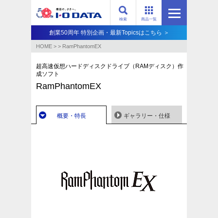
検索
商品一覧
創業50周年 特別企画・最新Topicsはこちら ＞
HOME
>
>
RamPhantomEX
超高速仮想ハードディスクドライブ（RAMディスク）作
成ソフト
RamPhantomEX
概要・特長
ギャラリー・仕様