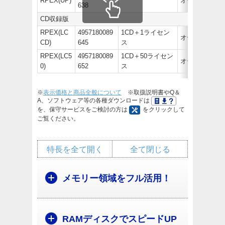
RPEX(UP)
オープン価格
638
CD収録版
RPEX(LC
4957180089
1CD＋1ライセン
オープン価格
CD)
645
ス
RPEX(LC5
4957180089
1CD＋50ライセン
オープン価格
0)
652
ス
※
表示価格と商品全般について
※取扱説明書やQ＆
A、ソフトウェア等の各種ダウンロードは
を、保守サービスをご検討の方は
をクリックして
ご覧ください。
特長を全て開く
全て閉じる
メモリー領域をフル活用！
RAMディスクでスピードUP