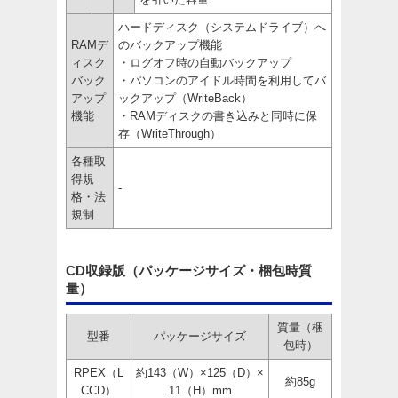
ハードディスク（システムドライブ）へ
RAMデ
のバックアップ機能
ィスク
・ログオフ時の自動バックアップ
バック
・パソコンのアイドル時間を利用してバ
アップ
ックアップ（WriteBack）
機能
・RAMディスクの書き込みと同時に保
存（WriteThrough）
各種取
得規
-
格・法
規制
CD収録版（パッケージサイズ・梱包時質
量）
質量（梱
型番
パッケージサイズ
包時）
RPEX（L
約143（W）×125（D）×
約85g
CCD）
11（H）mm