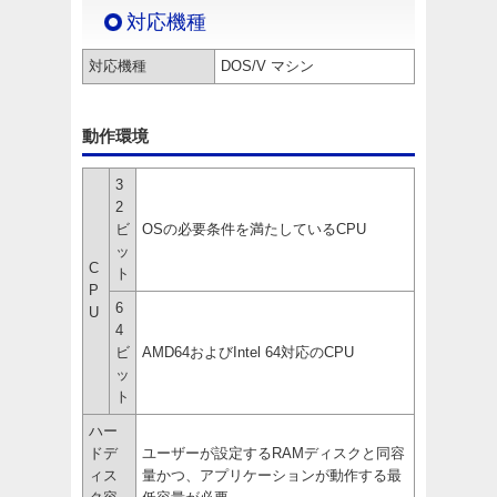
対応機種
対応機種
DOS/V マシン
動作環境
3
2
ビ
OSの必要条件を満たしているCPU
ッ
C
ト
P
6
U
4
ビ
AMD64およびIntel 64対応のCPU
ッ
ト
ハー
ドデ
ユーザーが設定するRAMディスクと同容
ィス
量かつ、アプリケーションが動作する最