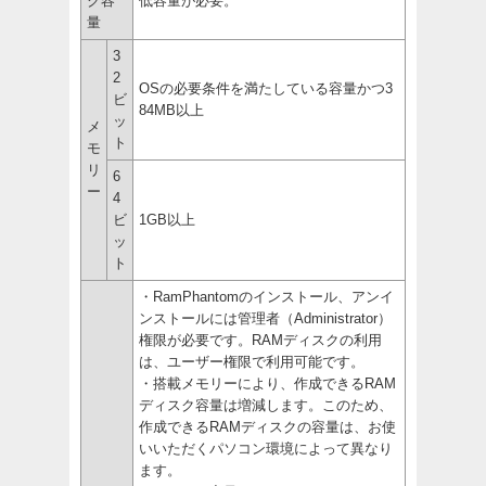
ク容
低容量が必要。
量
3
2
OSの必要条件を満たしている容量かつ3
ビ
84MB以上
ッ
メ
ト
モ
リ
6
ー
4
ビ
1GB以上
ッ
ト
・RamPhantomのインストール、アンイ
ンストールには管理者（Administrator）
権限が必要です。RAMディスクの利用
は、ユーザー権限で利用可能です。
・搭載メモリーにより、作成できるRAM
ディスク容量は増減します。このため、
作成できるRAMディスクの容量は、お使
いいただくパソコン環境によって異なり
ます。