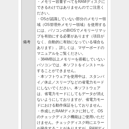
・メモリー容量すべてをRAMディスクに
できるわけではありませんのでご注意く
ださい。
・OSが認識していない部分のメモリー領
域（OS管理外メモリー領域）を使用する
には、パソコンのBIOSでメモリーリマッ
プを有効にする必要があります（項目が
備考
なく、自動的に有効になっている場合も
あります）。詳しくは、マザーボードの
マニュアルをご覧ください。
・384MB以上メモリーを搭載していない
パソコンでは、本ソフトをインストール
することができません。
・本ソフトウェアを使用中は、スタンバ
イ／休止／スリープなどの省電力モード
にしないでください。本ソフトウェア
は、省電力モードにしてもデータが消え
ないようにしておりますが、省電力モー
ドにおける動作保証をしておりません。
・作成したRAMディスクに対して、OS
のチェックディスク機能はご使用いただ
けません。チェックディスク時にエラー
が発生することがありますが、RAMディ