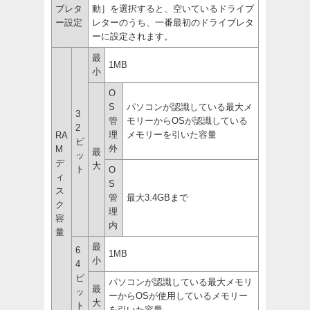
ブレタ
動］を選択すると、空いているドライブ
ー設定
レターのうち、一番最初のドライブレタ
ーに設定されます。
最
1MB
小
O
S
パソコンが認識している最大メ
3
管
モリーからOSが認識している
2
理
メモリーを引いた容量
RA
ビ
外
M
最
ッ
デ
大
ト
O
ィ
S
ス
管
最大3.4GBまで
ク
理
容
内
量
最
6
1MB
小
4
ビ
パソコンが認識している最大メモリ
最
ッ
ーからOSが使用しているメモリー
大
ト
を引いた容量