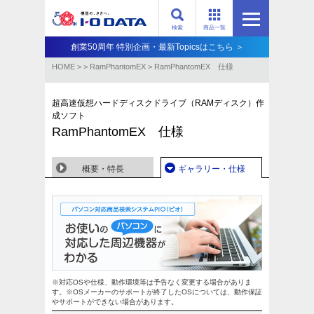
検索
商品一覧
創業50周年 特別企画・最新Topicsはこちら ＞
HOME
>
>
RamPhantomEX
>
RamPhantomEX 仕様
超高速仮想ハードディスクドライブ（RAMディスク）作
成ソフト
RamPhantomEX 仕様
概要・特長
ギャラリー・仕様
※対応OSや仕様、動作環境等は予告なく変更する場合がありま
す。※OSメーカーのサポートが終了したOSについては、動作保証
やサポートができない場合があります。