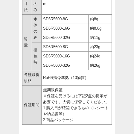
寸
の
m
法
み
SD5R5600-8G
約8g
本
体
SD5R5600-16G
約8.8g
の
み
SD5R5600-32G
約11g
質
量
SD5R5600-8G
約23g
梱
包
SD5R5600-16G
約24g
時
SD5R5600-32G
約26g
各種取得
RoHS指令準拠（10物質）
規格
無期限保証
※保証を受けるには下記2点の提示が
必要です。大切に保管してください。
保証期間
1.購入日が確認できるもの（レシート
や納品書等）
2.商品パッケージ