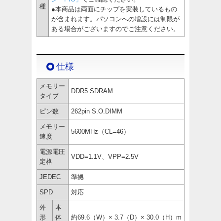
種
●本商品は両面にチップを実装しているもの
が含まれます。パソコンへの増設には制限が
ある場合がございますのでご注意ください。
仕様
メモリー
DDR5 SDRAM
タイプ
ピン数
262pin S.O.DIMM
メモリー
5600MHz（CL=46）
速度
電源電圧
VDD=1.1V、VPP=2.5V
定格
JEDEC
準拠
SPD
対応
外
本
形
体
約69.6（W）× 3.7（D）× 30.0（H）m