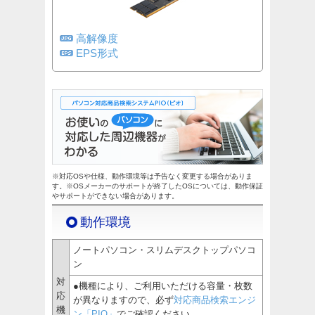
高解像度
EPS形式
※対応OSや仕様、動作環境等は予告なく変更する場合がありま
す。※OSメーカーのサポートが終了したOSについては、動作保証
やサポートができない場合があります。
動作環境
ノートパソコン・スリムデスクトップパソコ
ン
対
●機種により、ご利用いただける容量・枚数
応
が異なりますので、必ず
対応商品検索エンジ
機
ン「PIO」
でご確認ください。