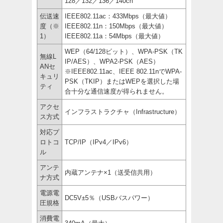
128／132／136／140ch
伝送速
IEEE802.11ac：433Mbps（最大値）
度（※
IEEE802.11n：150Mbps（最大値）
1）
IEEE802.11a：54Mbps（最大値）
WEP（64/128ビット）、WPA-PSK（TK
無線L
IP/AES）、WPA2-PSK（AES）
ANセ
※IEEE802.11ac、IEEE 802.11nでWPA-
キュリ
PSK（TKIP）またはWEPを選択した場
ティ
合十分な通信速度が得られません。
アクセ
インフラストラクチャ（Infrastructure）
ス方式
対応プ
ロトコ
TCP/IP（IPv4／IPv6）
ル
アンテ
内蔵アンテナ×1（送受信共用）
ナ方式
電源電
DC5V±5％（USBバスパワー）
圧規格
消費電