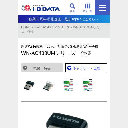
検索
商品一覧
創業50周年 特別企画・最新Topicsはこちら ＞
HOME
>
>
WN-AC433UMシリーズ
>
WN-AC433UMシリー
ズ 仕様
超速Wi-Fi規格『11ac』対応の5GHz専用Wi-Fi子機
WN-AC433UMシリーズ 仕様
概要・特長
ギャラリー・仕様