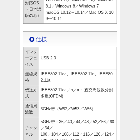
対応OS
8.1／Windows 8／Windows 7
（日本語
macOS 10.12～10.14／Mac OS X 10.
版のみ）
9〜10.11
仕様
インタ
ーフェ
USB 2.0
イス
無線規
IEEE802.11ac、IEEE802.11n、IEEE80
格
2.11a
伝送方
IEEE802.11ac／n／a： 直交周波数分割
式
多重(OFDM)
通信周
5GHz帯（W52／W53／W56）
波数
5GHz帯：36／40／44／48／52／56／60
チャン
／64／
ネル
100／104／108／112／116／120／124／