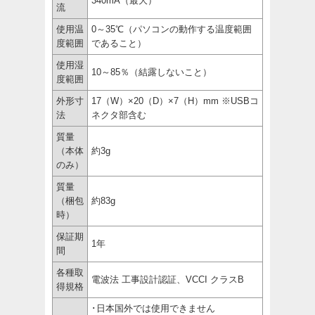
340mA（最大）
流
使用温
0～35℃（パソコンの動作する温度範囲
度範囲
であること）
使用湿
10～85％（結露しないこと）
度範囲
外形寸
17（W）×20（D）×7（H）mm ※USBコ
法
ネクタ部含む
質量
（本体
約3g
のみ）
質量
（梱包
約83g
時）
保証期
1年
間
各種取
電波法 工事設計認証、VCCI クラスB
得規格
･日本国外では使用できません