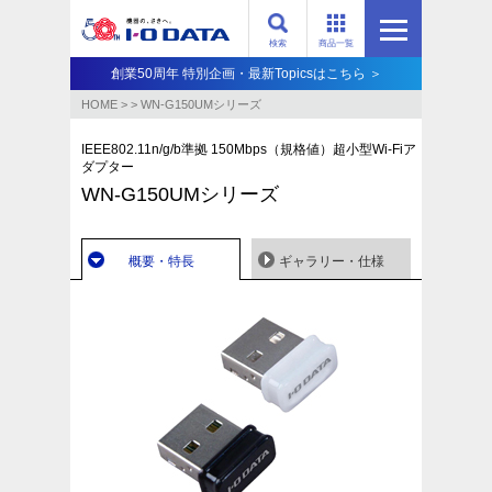
検索
商品一覧
創業50周年 特別企画・最新Topicsはこちら ＞
HOME
>
>
WN-G150UMシリーズ
IEEE802.11n/g/b準拠 150Mbps（規格値）超小型Wi-Fiア
ダプター
WN-G150UMシリーズ
概要・特長
ギャラリー・仕様