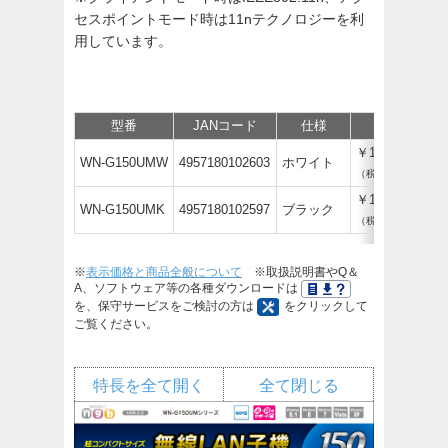
セスポイントモード時は11nテクノロジーを利
用しています。
型番
JANコード
仕様
価格
￥1,496
WN-G150UMW
4957180102603
ホワイト
（税抜￥1,360）
￥1,496
WN-G150UMK
4957180102597
ブラック
（税抜￥1,360）
※
表示価格と商品全般について
※取扱説明書やQ＆
A、ソフトウェア等の各種ダウンロードは
を、保守サービスをご検討の方は
をクリックして
ご覧ください。
特長を全て開く
全て閉じる