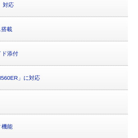
」対応
ス搭載
イド添付
560ER」に対応
ィ機能