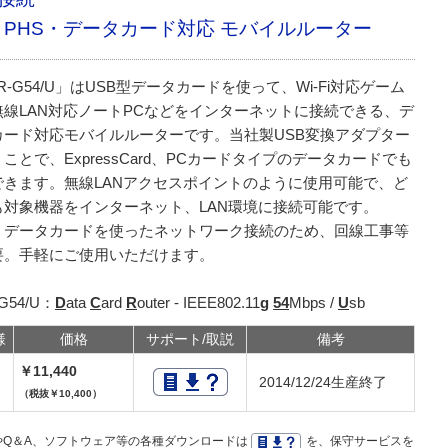
・PHS・データカード対応 モバイルルーター
R-G54/U」はUSB型データカードを使って、Wi-Fi対応ゲーム
無線LAN対応ノートPCなどをインターネットに接続できる、デ
カード対応モバイルルーターです。当社製USB変換アダプター
ことで、ExpressCard、PCカードタイプのデータカードでも
できます。無線LANアクセスポイントのように使用可能で、ど
も対象機器をインターネット、LAN環境に接続可能です。
、データカードを使ったネットワーク接続のため、回線工事等
要。手軽にご使用いただけます。
G54/U：
D
ata
C
ard
R
outer - IEEE802.11
g
54
Mbps /
U
sb
様
価格
サポート/取説
備考
￥11,440
2014/12/24生産終了
（税抜￥10,400）
Q＆A、ソフトウェア等の各種ダウンロードは
を、保守サービスを