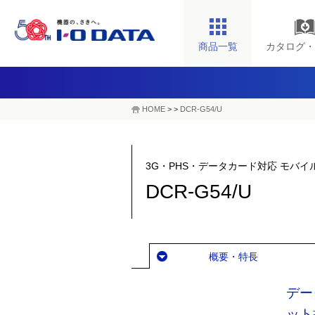
商品一覧
カタログ・
HOME
>
>
DCR-G54/U
3G・PHS・データカード対応 モバイ
DCR-G54/U
概要・特長
デー
ット