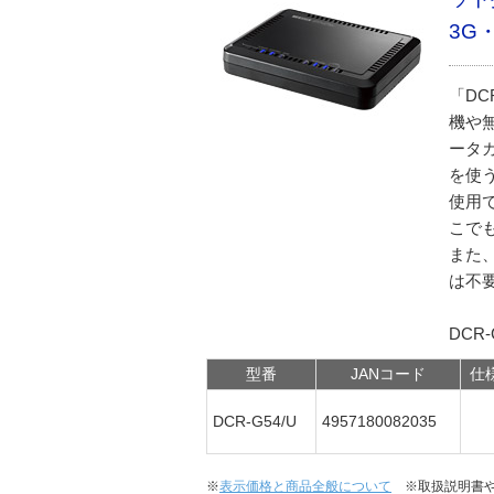
3G
「DC
機や
ータ
を使う
使用
こで
また
は不
DCR-
型番
JANコード
仕
DCR-G54/U
4957180082035
※
表示価格と商品全般について
※取扱説明書や