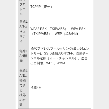
プロ
TCP/IP（IPv4）
トコ
ル
無線L
ANセ
WPA2-PSK（TKIP/AES）、WPA-PSK
キュ
（TKIP/AES）、WEP（128/64bit）
リテ
ィ
MACアドレスフィルタリング(最大64エン
無線L
トリー)、SSID通知のON/OFF、自動チャ
AN機
ンネル選択（オートチャンネル）、送信
能
出力制限、WPS、WMM
無線L
ANに
接続
でき
推奨4台
る
機器
の台
数