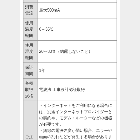
消費
最大500mA
電流
使用
温度
0～35℃
範囲
使用
湿度
20～80％（結露しないこと）
範囲
保証
1年
期間
各種
取得
電波法 工事設計認証取得
規格
・インターネットをご利用になる場合に
は、別途インターネットプロバイダーと
の契約や、モデム・ルーターなどの機器
が必要です。
・無線の電波強度が弱い場合、エラーや
ご注
画面の乱れなどが発生する場合がありま