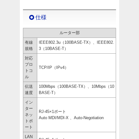
仕様
ルーター部
有線
IEEE802.3u（100BASE-TX）、IEEE802.
規格
3（10BASE-T）
対応
プロ
TCP/IP（IPv4）
トコ
ル
伝送
100Mbps（100BASE-TX）、10Mbps（10
速度
BASE-T）
イン
ター
RJ-45×1ポート
ネッ
Auto MDI/MDI-X 、Auto-Negotiation
トポ
ート
LAN