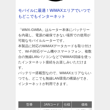
モバイルに最適！WiMAXエリアでいつで
もどこでもインターネット
「WMX-GWBA」はルーター本体にバッテリー
を内蔵し、電源の確保できない場所での使用が
可能なモバイルルーターです。
本製品に対応のWiMAXデータカードを取り付け
て、Wi-Fi対応ゲーム機やスマートフォン、複数
台の無線LANパソコンなどでWiMAX回線を使っ
たインターネット接続をお楽しみいただけま
す。
バッテリー搭載型なので、WiMAXエリアならい
つでも、どこでも無線LAN環境の構築ができ、
インターネットが利用できます。
型番
JANコード
仕様
価格
サポー