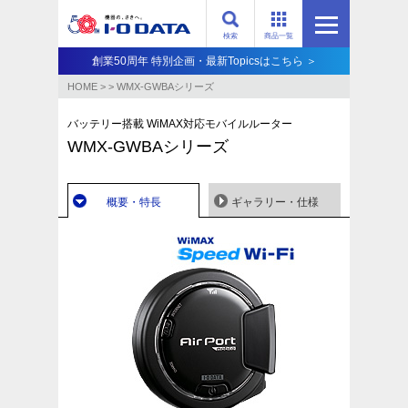
検索
商品一覧
創業50周年 特別企画・最新Topicsはこちら ＞
HOME
>
>
WMX-GWBAシリーズ
バッテリー搭載 WiMAX対応モバイルルーター
WMX-GWBAシリーズ
概要・特長
ギャラリー・仕様