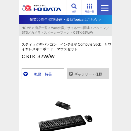
検索
商品一覧
創業50周年 特別企画・最新Topicsはこちら ＞
HOME
>
商品一覧
>
Web会議／サイネージ関連
>
パソコン／
STB／カメラ・スピーカーフォン
>
CSTK-32W/W
スティック型パソコン「インテル® Compute Stick」とワ
イヤレスキーボード・マウスセット
CSTK-32W/W
概要・特長
ギャラリー・仕様