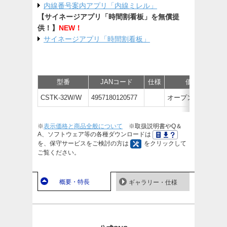
内線番号案内アプリ「内線ミレル」
【サイネージアプリ「時間割看板」を無償提
供！】
NEW！
サイネージアプリ「時間割看板」
型番
JANコード
仕様
価格
CSTK-32W/W
4957180120577
オープン価格
※
表示価格と商品全般について
※取扱説明書やQ＆
A、ソフトウェア等の各種ダウンロードは
を、保守サービスをご検討の方は
をクリックして
ご覧ください。
概要・特長
ギャラリー・仕様