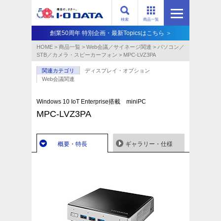
検索
商品一覧
創業50周年 特別企画・最新Topicsはこちら ＞
HOME
>
商品一覧
>
Web会議／サイネージ関連
>
パソコン／
STB／カメラ・スピーカーフォン
>
MPC-LVZ3PA
関連カテゴリ
ディスプレイ・オプション
Web会議関連
Windows 10 IoT Enterprise搭載 miniPC
MPC-LVZ3PA
概要・特長
ギャラリー・仕様