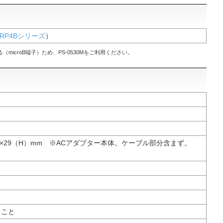
-RP4Bシリーズ
）
状が異なる（microB端子）ため、PS-0530Mをご利用ください。
D）×29（H）mm ※ACアダプター本体。ケーブル部分含まず。
きこと