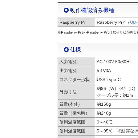
動作確認済み機種
Raspberry Pi
Raspberry Pi 4（
UD
※Raspberry Pi 2やRaspberry Pi 3は端子形
仕様
入力電源
AC 100V 50/60Hz
出力電源
5.1V3A
コネクター形状
USB Type-C
約96（W）×44（
外形寸法
ケーブル長：約1m
質量(本体)
約150g
質量（梱包時）
約240g
使用温度範囲
0～40℃
使用湿度範囲
5～95％ ※結露な