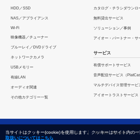
HDD／SSD
カタログ・チラシダウンロ
NAS／アプライアンス
無料貸出サービス
Wi-Fi
ソリューション／事例
映像機器／チューナー
アイオー・パートナー・サ
ブルーレイ／DVDドライブ
サービス
ネットワークカメラ
有償サポートサービス
USBメモリー
音声配信サービス（PlatCas
有線LAN
マルチデバイス管理サービ
オーディオ関連
アイオートラストサービス
その他カテゴリー一覧
当サイトはクッキー(cookie)を使用します。クッキーはサイト
サイトマップ
本サイトご利用上の注意
表示価格・商品全般について
取扱いについてはこちら