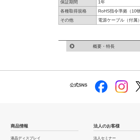
保証期間
1年
各種取得規格
RoHS指令準拠（1
その他
電源ケーブル（付属）
概要・特長
公式SNS
商品情報
法人のお客様
液晶ディスプレイ
法人セミナー