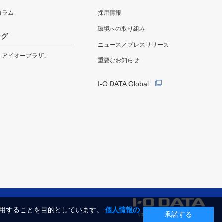
eコラム
採用情報
環境への取り組み
ング
ニュース／プレスリリース
「アイオープラザ」
重要なお知らせ
I-O DATA Global
利用することを目的としています。
個人情報の
承諾する
COPYRIGHT©I-O DATA, INC.