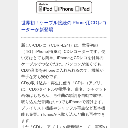
世界初！ケーブル接続のiPhone用CDレコ
ーダーが新登場
新しいCDレコ（CDRI-L24I）は、世界初の
（※1）iPhone用(※2）CDレコーダーです。使
い方はとても簡単。iPhoneとCDレコを付属の
ケーブルでつなぐだけ。パソコンが無くても、
CDの音楽をiPhoneに入れられるので、機械が
苦手な方も安心です。
CDの取り込み・再生に使う「CDレコアプリ」
は、CDのタイトルや歌手名、曲名、ジャケット
画像はもちろん、再生曲の歌詞を自動で取得。
取り込んだ音楽はいつでもiPhoneで聴けます。
プレイリスト機能やシャッフル再生など基本機
能も充実。iTunesから取り込んだ曲も再生でき
ます。
また「CDレコアプリ」の新機能として、実際の