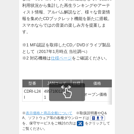
利用状況から集計した再生ランキングやアーテ
ィスト情報、アルバム解説など、様々な音楽情
報を集めたCDブックレット機能を新たに搭載。
スマホならではの音楽の楽しみ方を提案しま
す。
※1 MFi認証を取得したCD／DVDドライブ製品
として（2017年1月時点 当社調べ）
※2 対応機種は
仕様ページ
をご確認ください。
型番
JANコード
仕様
価格
サポート/
CDRI-L24
495718012736
オープン価格
I
1
※
表示価格と商品全般について
※取扱説明書やQ＆
A、ソフトウェア等の各種ダウンロードは
を、保守サービスをご検討の方は
をクリックして
ご覧ください。