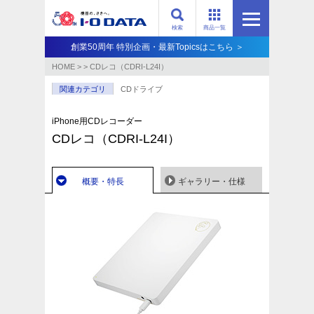
検索
商品一覧
創業50周年 特別企画・最新Topicsはこちら ＞
HOME
>
>
CDレコ（CDRI-L24I）
関連カテゴリ
CDドライブ
iPhone用CDレコーダー
CDレコ（CDRI-L24I）
概要・特長
ギャラリー・仕様