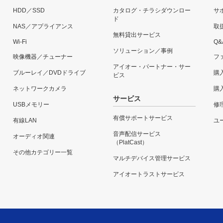
HDD／SSD
カタログ・チラシダウンロー
サ
ド
NAS／アプライアンス
取
無料貸出サービス
Wi-Fi
Q&
ソリューション／事例
映像機器／チューナー
フ
アイオー・パートナー・サー
ブルーレイ／DVDドライブ
購
ビス
ネットワークカメラ
購
サービス
USBメモリー
修
有償サポートサービス
有線LAN
ユー
音声配信サービス
オーディオ関連
（PlatCast）
その他カテゴリー一覧
マルチデバイス管理サービス
アイオートラストサービス