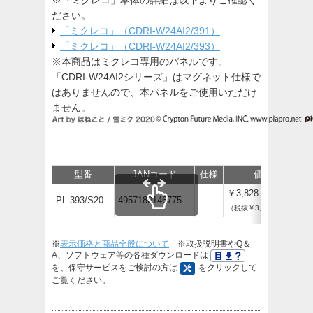
※「ミクレコ」本体の詳細は以下よりご確認く
ださい。
「ミクレコ」（CDRI-W24AI2/391）
「ミクレコ」（CDRI-W24AI2/393）
※本商品はミクレコ専用のパネルです。
「CDRI-W24AI2シリーズ」はマグネット仕様で
はありませんので、本パネルをご使用いただけ
ません。
型番
JANコード
仕様
価格
￥3,828
PL-393/S20
4957180146775
（税抜￥3,480）
※
表示価格と商品全般について
※取扱説明書やQ＆
A、ソフトウェア等の各種ダウンロードは
を、保守サービスをご検討の方は
をクリックして
ご覧ください。