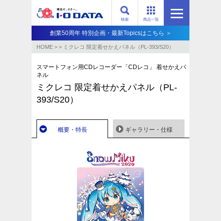
検索
商品一覧
創業50周年 特別企画・最新Topicsはこちら ＞
HOME
>
>
ミクレコ 限定着せかえパネル（PL-393/S20）
スマートフォン用CDレコーダー「CDレコ」 着せかえパ
ネル
ミクレコ 限定着せかえパネル（PL-
393/S20）
概要・特長
ギャラリー・仕様