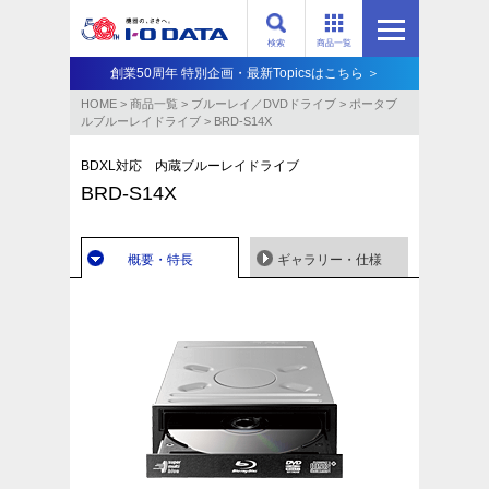
検索
商品一覧
創業50周年 特別企画・最新Topicsはこちら ＞
HOME
>
商品一覧
>
ブルーレイ／DVDドライブ
>
ポータブ
ルブルーレイドライブ
>
BRD-S14X
BDXL対応 内蔵ブルーレイドライブ
BRD-S14X
概要・特長
ギャラリー・仕様