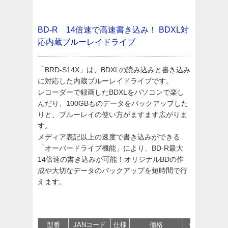
BD-R 14倍速で高速書き込み！
BDXL対
応内蔵ブルーレイドライブ
「BRD-S14X」は、BDXLの読み込みと書き込み
に対応した内蔵ブルーレイドライブです。
レコーダーで録画したBDXLをパソコンで楽し
んだり、100GBものデータをバックアップした
りと、ブルーレイの使い方がますます広がりま
す。
メディア表記以上の速度で書き込みができる
「オーバードライブ機能」により、BD-R最大
14倍速の書き込みが可能！オリジナルBDの作
成や大切なデータのバックアップを短時間で行
えます。
型番
JANコード
仕様
価格
保守
サポ