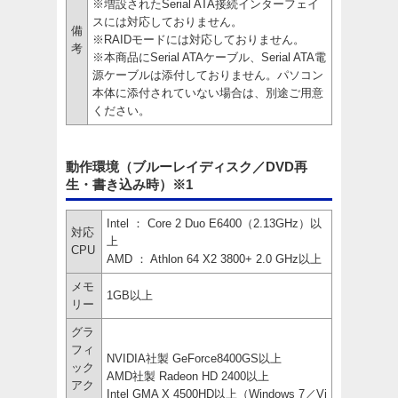
※増設されたSerial ATA接続インターフェイ
スには対応しておりません。
備
※RAIDモードには対応しておりません。
考
※本商品にSerial ATAケーブル、Serial ATA電
源ケーブルは添付しておりません。パソコン
本体に添付されていない場合は、別途ご用意
ください。
動作環境（ブルーレイディスク／DVD再
生・書き込み時）※1
Intel ： Core 2 Duo E6400（2.13GHz）以
対応
上
CPU
AMD ： Athlon 64 X2 3800+ 2.0 GHz以上
メモ
1GB以上
リー
グラ
フィ
NVIDIA社製 GeForce8400GS以上
ック
AMD社製 Radeon HD 2400以上
アク
Intel GMA X 4500HD以上（Windows 7／Vi