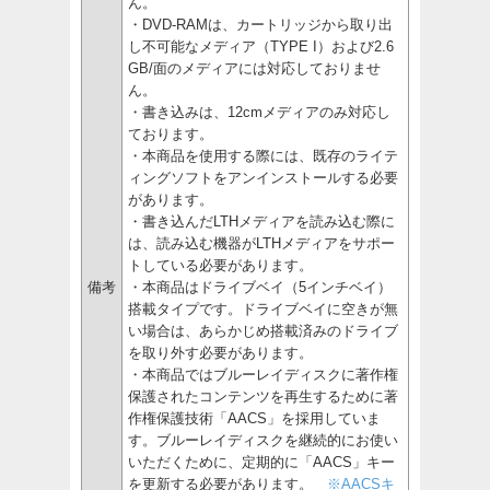
ん。
・DVD-RAMは、カートリッジから取り出
し不可能なメディア（TYPE I）および2.6
GB/面のメディアには対応しておりませ
ん。
・書き込みは、12cmメディアのみ対応し
ております。
・本商品を使用する際には、既存のライテ
ィングソフトをアンインストールする必要
があります。
・書き込んだLTHメディアを読み込む際に
は、読み込む機器がLTHメディアをサポー
トしている必要があります。
備考
・本商品はドライブベイ（5インチベイ）
搭載タイプです。ドライブベイに空きが無
い場合は、あらかじめ搭載済みのドライブ
を取り外す必要があります。
・本商品ではブルーレイディスクに著作権
保護されたコンテンツを再生するために著
作権保護技術「AACS」を採用していま
す。ブルーレイディスクを継続的にお使い
いただくために、定期的に「AACS」キー
を更新する必要があります。
※AACSキ