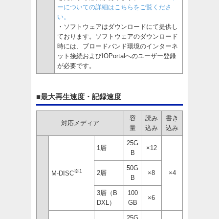
ーについての詳細はこちらをご覧くださ
い。
・ソフトウェアはダウンロードにて提供し
ております。ソフトウェアのダウンロード
時には、ブロードバンド環境のインターネ
ット接続およびIOPortalへのユーザー登録
が必要です。
■最大再生速度・記録速度
容
読み
書き
対応メディア
量
込み
込み
25G
1層
×12
B
50G
※1
2層
×8
×4
M-DISC
B
3層（B
100
×6
DXL）
GB
25G