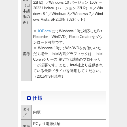
22H2）／Windows 10 バージョン 1507 ～
（日
2022 Update（バージョン 22H2）※／Win
本語
dows 8.1／Windows 8／Windows 7／Wind
版の
ows Vista SP2以降（32ビット）
み）
※
IOPortal
にてWindows 10に対応したB's
Recorder、WinDVD、Roxio Creatorをダウ
ンロード可能です。
※ Windows 10にてWinDVDをお使いいた
備考
だく場合、Intel内蔵グラフィックは、Intel
Core iシリーズ 第3世代以降のプロセッサ
ーが必要です。また、Intel社より提供され
ている最新ドライバを適用してください。
（2015年9月現在）
仕様
タイ
内蔵
プ
PCより電源供給
電源