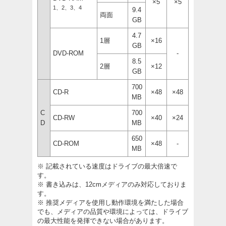
×5
×5
1、2、3、4
9.4
両面
GB
4.7
1層
×16
GB
DVD-ROM
-
8.5
2層
×12
GB
700
CD-R
×48
×48
MB
C
700
CD-RW
×40
×24
D
MB
650
CD-ROM
×48
-
MB
※ 記載されている速度はドライブの最大倍速で
す。
※ 書き込みは、12cmメディアのみ対応しておりま
す。
※ 推奨メディアを使用し動作環境を満たした場合
でも、メディアの品質や環境によっては、ドライブ
の最大性能を発揮できない場合があります。