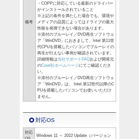
・COPPに対応している最新のドライバー
がインストールされていること
※上記の条件を満たした場合でも、環境や
備考
メディアの品質によってはドライブの最大
性能を発揮できない場合があります。
※添付のブルーレイ／DVD再生ソフトウェ
ア「WinDVD」におきまして、Intel 第11世
代CPUを搭載したパソコンでブルーレイの
再生が行えない事例が確認されています。
詳細情報は
当社サポートFAQ
および開発元
の
Corel社ホームページ
にてご確認くださ
い。
※添付のブルーレイ／DVD再生ソフトウェ
ア「WinDVD」は、 Intel 第12世代以降のC
PUを搭載したパソコンでお使いいただけ
ません。
対応OS
対応
Windows 11 ～ 2022 Update（バージョン
OS