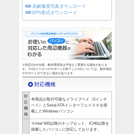
高解像度写真ダウンロード
EPS形式ダウンロード
※対応OSや仕様、動作環境等は予告なく変更する場合がありま
す。※OSメーカーのサポートが終了したOSについては、動作保証
やサポートができない場合があります。
対応機種
対
本商品が取付可能なドライブベイ（5インチ
応
ベイ）とSerial ATAインターフェイス※を搭
機
載したWindowsパソコン
種
※Intel 945以降のチップセット、ICH6以降を
搭載したパソコンに対応しております。