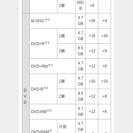
50G
2層
×8
B
4.7
※1
×16
×4
M-DISC
GB
4.7
1層
×16
×16
GB
※1
DVD+R
8.5
2層
×12
×8
GB
4.7
※1
×12
×8
DVD+RW
GB
4.7
1層
×16
×16
GB
※1
DVD-R
D
8.5
V
2層
×12
×8
GB
D
4.7
※1
×12
×6
DVD-RW
GB
4.7
片面
GB
※
DVD-RAM