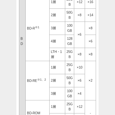
1層
×12
×16
B
50G
2層
×8
×14
B
100
※1
3層
×8
BD-R
GB
×6
B
128
4層
×6
D
GB
LTH・1
25G
×8
×8
層
B
25G
1層
×10
B
50G
※1、2
2層
×6
×2
BD-RE
B
100
3層
×4
GB
25G
1層
×12
B
BD-ROM
-