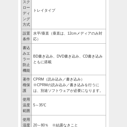
スク
ロー
トレイタイプ
ディ
ング
方式
設置
水平/垂直（垂直は、12cmメディアのみ対
条件
応）
書込
みエ
BD書き込み、DVD書き込み、CD書き込み
ラー
ともに搭載
防止
機能
著作
CPRM（読み込み／書き込み）
権保
※CPRMの読み込み／書き込みを行うに
護
は、別途ソフトウェアが必要になります。
使用
温度
5～35℃
範囲
使用
湿度
20～80％ ※結露なきこと