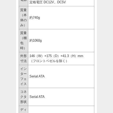
定格電圧 DC12V、DC5V
質量
（本
約740g
体の
み）
質量
（梱
約1060g
包
時）
外形
146（W）×175（D）×41.3（H）mm
寸法
（フロントベゼルを除く）
イン
ター
Serial ATA
フェ
イス
コネ
クタ
Serial ATA
形状
ディ