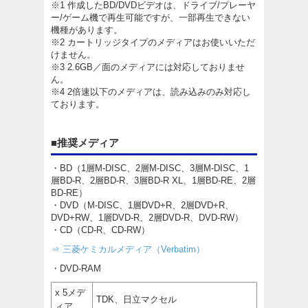
※1 作成したBD/DVDビデオは、ドライブ/プレーヤ
ー/ゲーム機で再生可能ですが、一部再生できない
機種があります。
※2 カートリッジタイプのメディアはお使いいただ
けません。
※3 2.6GB／面のメディアには対応しておりませ
ん。
※4 2倍速以下のメディアは、読み込みのみ対応し
ております。
■推奨メディア
・BD（1層M-DISC、2層M-DISC、3層M-DISC、1
層BD-R、2層BD-R、3層BD-R XL、1層BD-RE、2層
BD-RE）
・DVD（M-DISC、1層DVD+R、2層DVD+R、
DVD+RW、1層DVD-R、2層DVD-R、DVD-RW）
・CD（CD-R、CD-RW）
⇒ 三菱ケミカルメディア（Verbatim）
・DVD-RAM
x 5メデ
TDK、日立マクセル
ィア