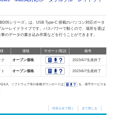
-BD05シリーズ」は、USB Type-C 搭載のパソコン対応ポータ
ブルーレイドライブです。バスパワーで動くので、場所を選ば
仕事のデータの書き込み作業などを行うことができます。
様
価格
サポート/取説
備考
ック
オープン価格
2023/6/7生産終了
イト
オープン価格
2023/6/7生産終了
Q＆A、ソフトウェア等の各種ダウンロードは
を、保守サービスを
。
特長を全て開く
全て閉じる