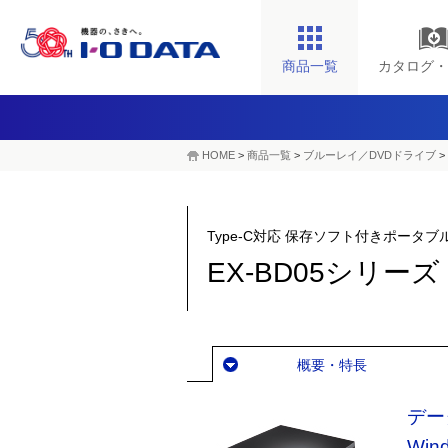
商品一覧
カタログ・
HOME
>
商品一覧
>
ブルーレイ／DVDドライブ
>
Type-C対応 保存ソフト付きポー
EX-BD05シリーズ
概要・特長
デー
Wi