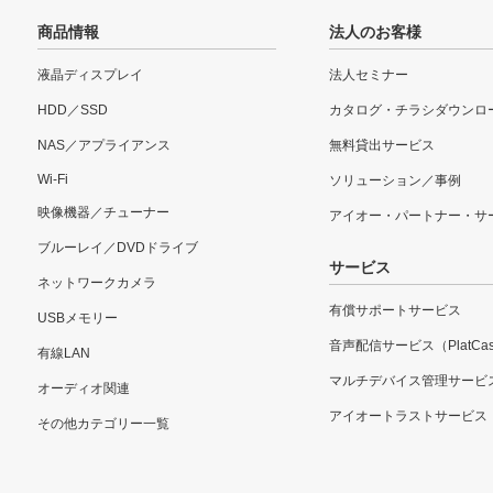
商品情報
法人のお客様
液晶ディスプレイ
法人セミナー
HDD／SSD
カタログ・チラシダウンロ
NAS／アプライアンス
無料貸出サービス
Wi-Fi
ソリューション／事例
映像機器／チューナー
アイオー・パートナー・サ
ブルーレイ／DVDドライブ
サービス
ネットワークカメラ
有償サポートサービス
USBメモリー
音声配信サービス（PlatCas
有線LAN
マルチデバイス管理サービ
オーディオ関連
アイオートラストサービス
その他カテゴリー一覧