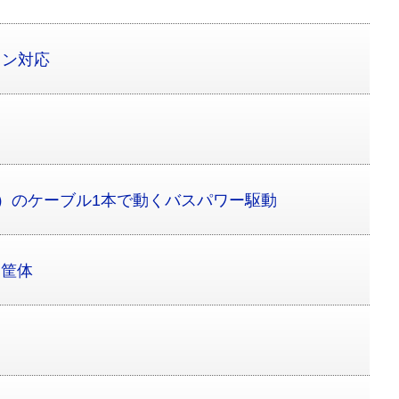
ソコン対応
！
SB 3.0）のケーブル1本で動くバスパワー駆動
ラ筐体