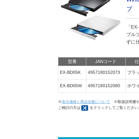
ブ
「EX
ブル
ずに
型番
JANコード
仕
EX-BD05K
4957180152073
ブラ
EX-BD05W
4957180152080
ホワ
※
表示価格と商品全般について
※取扱説明書や
ご検討の方は
をクリックしてご覧ください