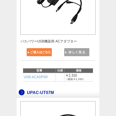
バスパワーUSB機器用 ACアダプター
型番
仕様
価格
￥2,310
USB-ACADP5R
（税抜￥2,100）
UPAC-UT07M