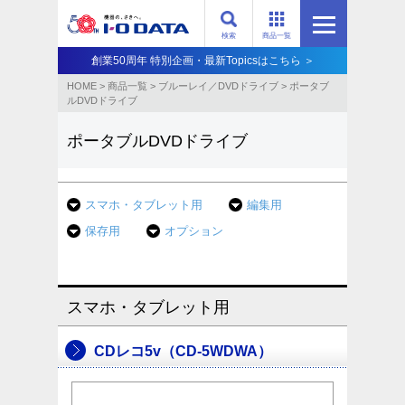
検索
商品一覧
創業50周年 特別企画・最新Topicsはこちら ＞
HOME
>
商品一覧
>
ブルーレイ／DVDドライブ
>
ポータブ
ルDVDドライブ
ポータブルDVDドライブ
スマホ・タブレット用
編集用
保存用
オプション
スマホ・タブレット用
CDレコ5v（CD-5WDWA）