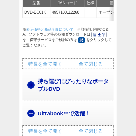
型番
JANコード
仕様
価格
DVD-EC01K
4957180112268
オープン価格
※
表示価格と商品全般について
※取扱説明書やQ＆
A、ソフトウェア等の各種ダウンロードは
を、保守サービスをご検討の方は
をクリックして
ご覧ください。
特長を全て開く
全て閉じる
持ち運びにぴったりなポータ
ブルDVD
Ultrabook™で活躍！
特長を全て開く
全て閉じる