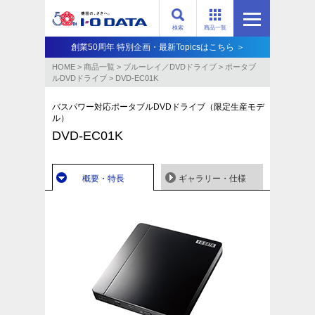
検索
商品一覧
創業50周年 特別企画・最新Topicsはこちら ＞
HOME
>
商品一覧
>
ブルーレイ／DVDドライブ
>
ポータブ
ルDVDドライブ
>
DVD-EC01K
バスパワー対応ポータブルDVDドライブ（限定生産モデ
ル）
DVD-EC01K
概要・特長
ギャラリー・仕様