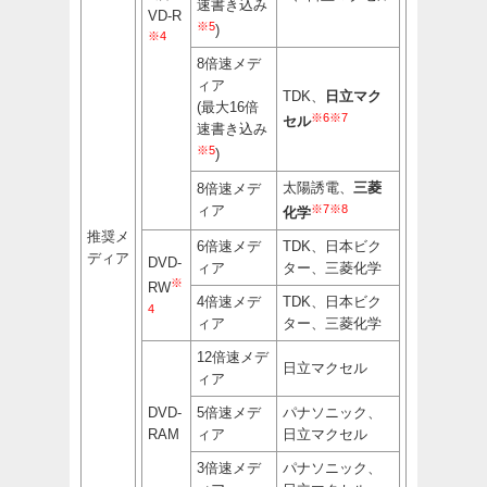
速書き込み
VD-R
※5
)
※4
8倍速メデ
ィア
TDK、
日立マク
(最大16倍
※6※7
セル
速書き込み
※5
)
太陽誘電、
三菱
8倍速メデ
※7※8
ィア
化学
推奨メ
6倍速メデ
TDK、日本ビク
ディア
DVD-
ィア
ター、三菱化学
※
RW
4倍速メデ
TDK、日本ビク
4
ィア
ター、三菱化学
12倍速メデ
日立マクセル
ィア
DVD-
5倍速メデ
パナソニック、
RAM
ィア
日立マクセル
3倍速メデ
パナソニック、