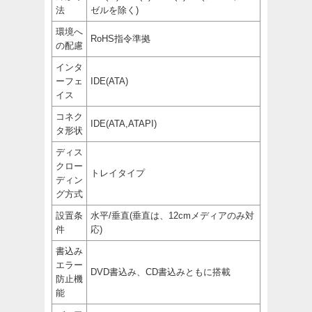
法
ゼルを除く)
環境へ
RoHS指令準拠
の配慮
インタ
ーフェ
IDE(ATA)
イス
コネク
IDE(ATA,ATAPI)
タ形状
ディス
クロー
トレイタイプ
ディン
グ方式
設置条
水平/垂直(垂直は、12cmメディアのみ対
件
応)
書込み
エラー
DVD書込み、CD書込みともに搭載
防止機
能