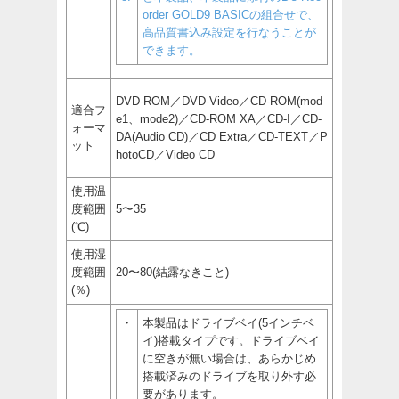
order GOLD9 BASICの組合せで、
高品質書込み設定を行なうことが
できます。
DVD-ROM／DVD-Video／CD-ROM(mod
適合フ
e1、mode2)／CD-ROM XA／CD-I／CD-
ォーマ
DA(Audio CD)／CD Extra／CD-TEXT／P
ット
hotoCD／Video CD
使用温
度範囲
5〜35
(℃)
使用湿
度範囲
20〜80(結露なきこと)
(％)
・
本製品はドライブベイ(5インチベ
イ)搭載タイプです。ドライブベイ
に空きが無い場合は、あらかじめ
搭載済みのドライブを取り外す必
要があります。