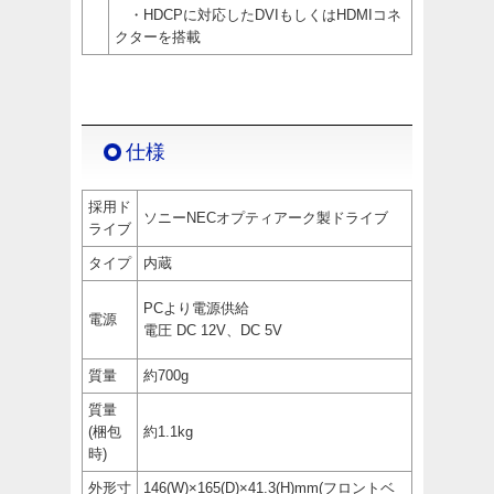
・HDCPに対応したDVIもしくはHDMIコネ
クターを搭載
仕様
採用ド
ソニーNECオプティアーク製ドライブ
ライブ
タイプ
内蔵
PCより電源供給
電源
電圧 DC 12V、DC 5V
質量
約700g
質量
(梱包
約1.1kg
時)
外形寸
146(W)×165(D)×41.3(H)mm(フロントベ