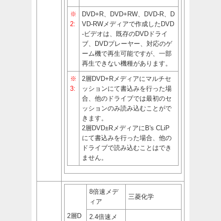
※
DVD+R、DVD+RW、DVD-R、D
2:
VD-RWメディアで作成したDVD
-ビデオは、既存のDVDドライ
ブ、DVDプレーヤー、対応のゲ
ーム機で再生可能ですが、一部
再生できない機種があります。
※
2層DVD+Rメディアにマルチセ
3:
ッションにて書込みを行った場
合、他のドライブでは最初のセ
ッションのみ読み込むことがで
きます。
2層DVD±RメディアにB's CLiP
にて書込みを行った場合、他の
ドライブで読み込むことはでき
ません。
8倍速メデ
三菱化学
ィア
2層D
2.4倍速メ