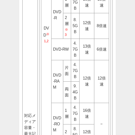
7G
層
速
速
B
DVD
2
-R
8.
12倍
層
5G
8倍速
DV
速
※
B
※
3
D
1,2
4.
13倍
DVD-RW
7G
6倍速
速
B
4.
片
7G
面
DVD
B
12倍
12倍
-RA
速
速
9.
M
両
4G
面
B
4.
1
16倍
7G
対応メ
層
速
DVD
B
ディア
-RO
−
容量・
8.
M
2
12倍
最大記
5G