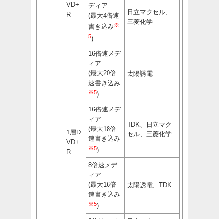
VD+
ディア
日立マクセル、
R
(最大4倍速
三菱化学
※
書き込み
5
)
16倍速メデ
ィア
(最大20倍
太陽誘電
速書き込み
※5
)
16倍速メデ
ィア
TDK、日立マク
(最大18倍
1層D
セル、三菱化学
速書き込み
VD+
※5
)
R
8倍速メデ
ィア
(最大16倍
太陽誘電、TDK
速書き込み
※5
)