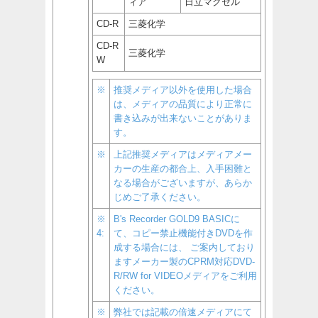
ィア
日立マクセル
CD-R
三菱化学
CD-R
三菱化学
W
※
推奨メディア以外を使用した場合
は、メディアの品質により正常に
書き込みが出来ないことがありま
す。
※
上記推奨メディアはメディアメー
カーの生産の都合上、入手困難と
なる場合がございますが、あらか
じめご了承ください。
※
B's Recorder GOLD9 BASICに
4:
て、コピー禁止機能付きDVDを作
成する場合には、 ご案内しており
ますメーカー製のCPRM対応DVD-
R/RW for VIDEOメディアをご利用
ください。
※
弊社では記載の倍速メディアにて