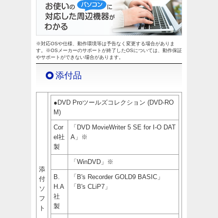
※対応OSや仕様、動作環境等は予告なく変更する場合がありま
す。※OSメーカーのサポートが終了したOSについては、動作保証
やサポートができない場合があります。
添付品
●DVD Proツールズコレクション (DVD-RO
M)
Cor
「DVD MovieWriter 5 SE for I-O DAT
el社
A」
※
製
「WinDVD」
※
添
B.
「B's Recorder GOLD9 BASIC」
付
H.A
「B's CLiP7」
ソ
社
フ
製
ト