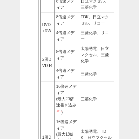
8倍速メデ
日立マクセル、
ィア
三菱化学
8倍速メデ
TDK、日立マク
ィア
セル、リコー
DVD
+RW
4倍速メデ
三菱化学、リコ
ィア
ー
太陽誘電、日立
8倍速メデ
マクセル、三菱
ィア
2層D
化学
VD-R
4倍速メデ
三菱化学
ィア
16倍速メデ
ィア
(最大20倍
三菱化学
速書き込み
※5
)
16倍速メデ
ィア
太陽誘電、TD
(最大18倍
1層D
K、日立マクセル