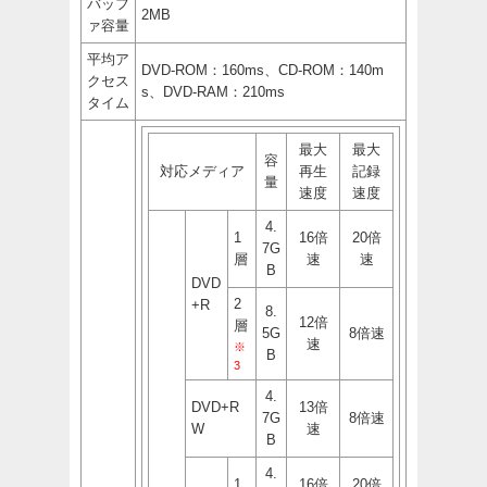
バッフ
2MB
ァ容量
平均ア
DVD-ROM：160ms、CD-ROM：140m
クセス
s、DVD-RAM：210ms
タイム
最大
最大
容
対応メディア
再生
記録
量
速度
速度
4.
1
16倍
20倍
7G
層
速
速
B
DVD
2
+R
8.
12倍
層
5G
8倍速
速
※
B
3
4.
DVD+R
13倍
7G
8倍速
W
速
B
4.
1
16倍
20倍