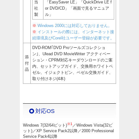
当
「EasySaver LE」「QuickDrive LE f
社
or DVD/CD」「画面で見るマニュア
製
ル」
※
Windows 2000には対応しておりません。
※
インストールの際には、インターネット接
続環境及びCorel社ユーザー登録が必要です。
DVD-ROM｢DVD Proツールズコレクショ
ン｣、Ulead DVD MovieWriter アクティベー
添
ション・CPRM対応キーダウンロードのご案
付
内、セットアップガイド、交換用ホワイトベ
品
ゼル、イジェクトピン、ベゼル交換ガイド、
取り付けネジ(4本)
対応OS
※1
Windows 7(32/64ビット)
／Windows Vista(32ビ
ット)／XP Service Pack2以降／2000 Professional
Service Pack4以降