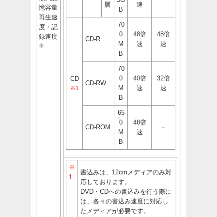
層
速
憶容量
B
再生速
70
度・記
0
48倍
48倍
録速度
CD-R
M
速
速
※
B
70
0
40倍
32倍
CD
CD-RW
M
速
速
※1
B
65
0
48倍
CD-ROM
−
M
速
B
※
書込みは、12cmメディアのみ対
1:
応しております。
DVD・CDへの書込みを行う際に
は、各々の書込み速度に対応し
たメディアが必要です。