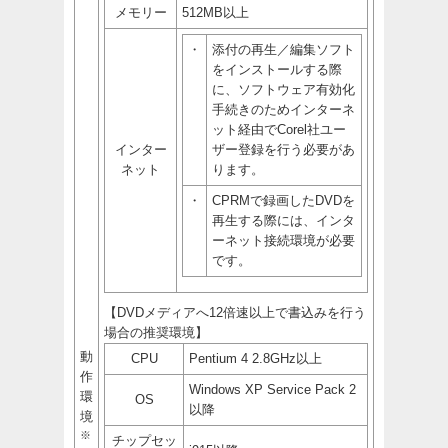
メモリー
512MB以上
・
添付の再生／編集ソフト
をインストールする際
に、ソフトウェア有効化
手続きのためインターネ
ット経由でCorel社ユー
インター
ザー登録を行う必要があ
ネット
ります。
・
CPRMで録画したDVDを
再生する際には、インタ
ーネット接続環境が必要
です。
【DVDメディアへ12倍速以上で書込みを行う
場合の推奨環境】
動
CPU
Pentium 4 2.8GHz以上
作
Windows XP Service Pack 2
環
OS
以降
境
※
チップセッ