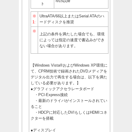
i915以降
ト
※
UltraATA/66以上またはSerial ATAのハ
1:
ードディスクを推奨
※
上記の条件を満たした場合でも、環境
によっては指定の速度で書込みができ
ない場合があります。
【Windows Vista®およびWindows XP環境に
て、CPRM技術で録画されたDVDメディアを
デジタル出力で再生する場合は、以下を満た
している必要があります。】
●グラフィックアクセラレータボード
・PCI-Express接続
・最新のドライバがインストールされてい
ること
・HDCPに対応したDVIもしくはHDMIコネ
クターを搭載
●ディスプレイ