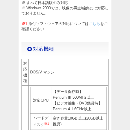
※ すべて日本語版のみ対応
※ Windows 2000では、映像の再生/編集には対応し
ておりません。
※1
添付ソフトウェアの対応については
こちら
をご
確認ください
対応機種
対
応
DOS/V マシン
機
種
【データ保存時】
Pentium III 500MHz以上
対応CPU
【ビデオ編集・DVD鑑賞時】
Pentium 4 1.6GHz以上
ハードデ
空き容量10GB以上(20GB以上
※1
推奨)
ィスク