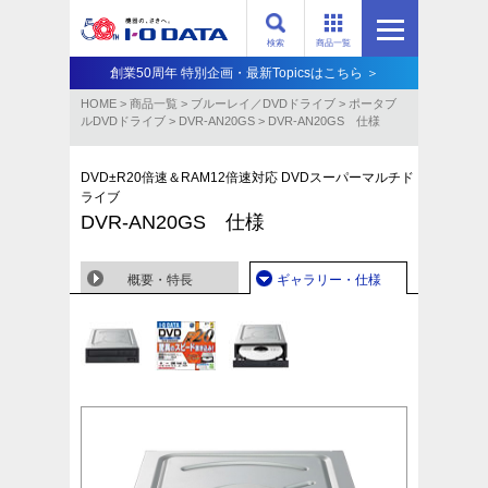
検索
商品一覧
創業50周年 特別企画・最新Topicsはこちら ＞
HOME
>
商品一覧
>
ブルーレイ／DVDドライブ
>
ポータブ
ルDVDドライブ
>
DVR-AN20GS
>
DVR-AN20GS 仕様
DVD±R20倍速＆RAM12倍速対応 DVDスーパーマルチド
ライブ
DVR-AN20GS 仕様
概要・特長
ギャラリー・仕様