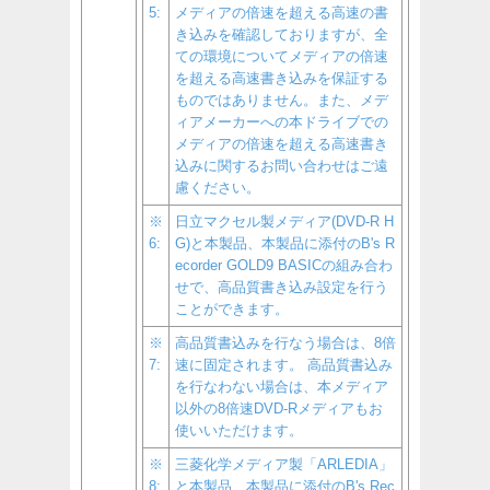
5:
メディアの倍速を超える高速の書
き込みを確認しておりますが、全
ての環境についてメディアの倍速
を超える高速書き込みを保証する
ものではありません。また、メデ
ィアメーカーへの本ドライブでの
メディアの倍速を超える高速書き
込みに関するお問い合わせはご遠
慮ください。
※
日立マクセル製メディア(DVD-R H
6:
G)と本製品、本製品に添付のB's R
ecorder GOLD9 BASICの組み合わ
せで、高品質書き込み設定を行う
ことができます。
※
高品質書込みを行なう場合は、8倍
7:
速に固定されます。 高品質書込み
を行なわない場合は、本メディア
以外の8倍速DVD-Rメディアもお
使いいただけます。
※
三菱化学メディア製「ARLEDIA」
8:
と本製品、本製品に添付のB's Rec